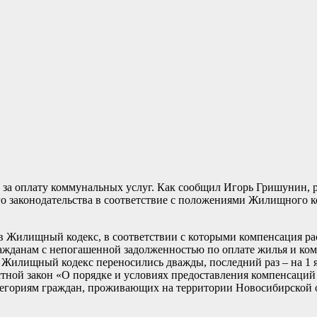
за оплату коммунальных услуг. Как сообщил Игорь Гришунин, р
го законодательства в соответствие с положениями Жилищного к
 в Жилищный кодекс, в соответствии с которыми компенсация р
ражданам с непогашенной задолженностью по оплате жилья и ко
Жилищный кодекс переносились дважды, последний раз ­­– на 1 я
стной закон «О порядке и условиях предоставления компенсаций 
тегориям граждан, проживающих на территории Новосибирской 