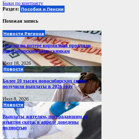
Быки по контракту
по
Раздел:
Пособия и Пенсии
записям
Похожая запись
Новости Региона
Пенсии по потере кормильца продлили
новосибирским выпускникам
Июл 18, 2026
Новости
Более 10 тысяч новосибирских семей
получили выплаты в 2026 году
Июл 8, 2026
Новости
Выплаты жителям, пострадавшим от
изъятия скота, в апреле доведены
полностью