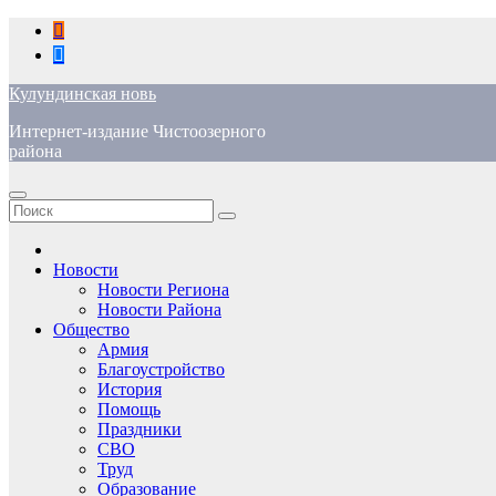
Перейти
к
содержимому
Кулундинская новь
Интернет-издание Чистоозерного
района
Новости
Новости Региона
Новости Района
Общество
Армия
Благоустройство
История
Помощь
Праздники
СВО
Труд
Образование