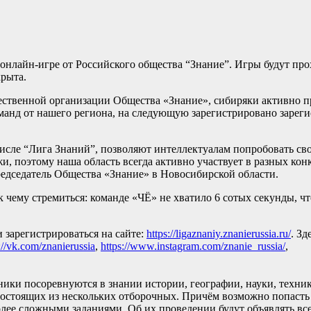
онлайн-игре от Российского общества “Знание”. Игры будут про
крыта.
ственной организации Общества «Знание», сибиряки активно п
манд от нашего региона, на следующую зарегистрировано зареги
исле “Лига Знаний”, позволяют интеллектуалам попробовать свои
и, поэтому наша область всегда активно участвует в разных кон
редседатель Общества «Знание» в Новосибирской области.
 к чему стремиться: команде «ЧЁ» не хватило 6 сотых секунды, ч
и зарегистрироваться на сайте:
https://ligaznaniy.znanierussia.ru/
. Зд
://vk.com/znanierussia
,
https://www.instagram.com/znanie_russia/
,
ики посоревнуются в знании истории, географии, науки, техники
 состоящих из нескольких отборочных. Причём возможно попасть 
более сложными заданиями. Об их проведении будут объявлять все