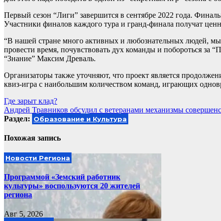
Первый сезон “Лиги” завершится в сентябре 2022 года. Финалы
Участники финалов каждого тура и гранд-финала получат ценн
“В нашей стране много активных и любознательных людей, мы 
провести время, почувствовать дух команды и побороться за “
“Знание” Максим Древаль.
Организаторы также уточняют, что проект является продолжен
квиз-игра с наибольшим количеством команд, играющих однов
Навигация
Где зарыт клад?
Андрей Травников обсудил с ветеранами механизмы совершенс
по
Раздел:
Образование и Культура
записям
Похожая запись
Новости Региона
Программой «Земский работник
культуры» воспользуются 20 жителей
региона
Авг 5, 2026