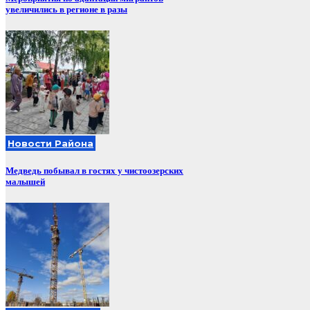
увеличились в регионе в разы
Новости Района
Медведь побывал в гостях у чистоозерских
малышей