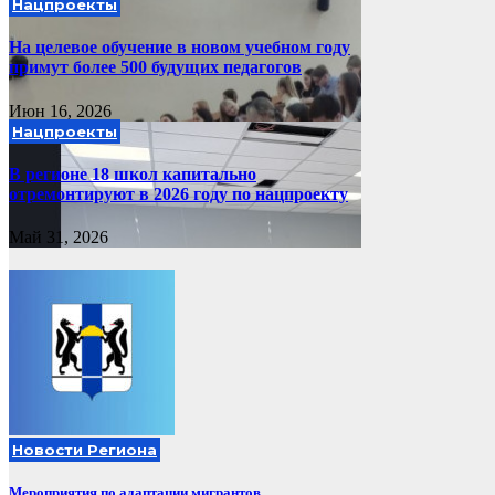
Нацпроекты
На целевое обучение в новом учебном году
примут более 500 будущих педагогов
Июн 16, 2026
Нацпроекты
В регионе 18 школ капитально
отремонтируют в 2026 году по нацпроекту
Май 31, 2026
Новости Региона
Мероприятия по адаптации мигрантов