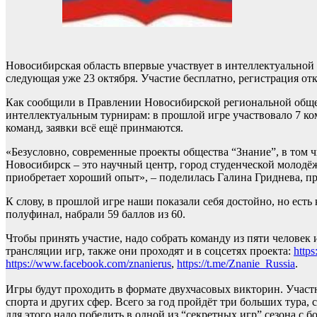
Новосибирская область впервые участвует в интеллектуальной 
следующая уже 23 октября. Участие бесплатно, регистрация от
Как сообщили в Правлении Новосибирской региональной обще
интеллектуальным турнирам: в прошлой игре участвовало 7 ко
команд, заявки всё ещё принмаются.
«Безусловно, современные проекты общества “Знание”, в том ч
Новосибирск – это научный центр, город студенческой молодёж
приобретает хороший опыт», – поделилась Галина Гриднева, п
К слову, в прошлой игре наши показали себя достойно, но есть
полуфинал, набрали 59 баллов из 60.
Чтобы принять участие, надо собрать команду из пяти человек 
трансляции игр, также они проходят и в соцсетях проекта:
https
https://www.facebook.com/znanierus
,
https://t.me/Znanie_Russia
.
Игры будут проходить в формате двухчасовых викторин. Участн
спорта и других сфер. Всего за год пройдёт три больших тура,
для этого надо победить в одной из “секретных игр” сезона с 