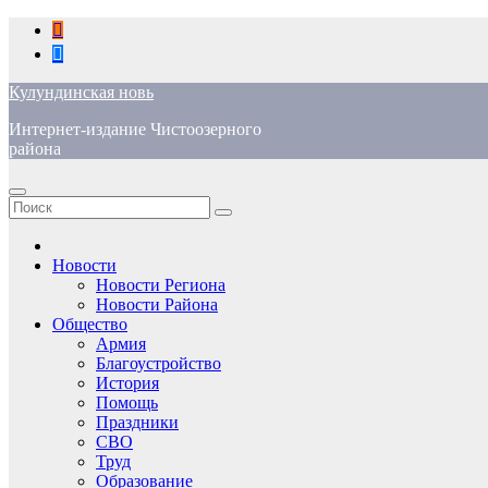
Перейти
к
содержимому
Кулундинская новь
Интернет-издание Чистоозерного
района
Новости
Новости Региона
Новости Района
Общество
Армия
Благоустройство
История
Помощь
Праздники
СВО
Труд
Образование