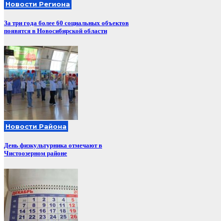
Новости Региона
За три года более 60 социальных объектов
появятся в Новосибирской области
Новости Района
День физкультурника отмечают в
Чистоозерном районе