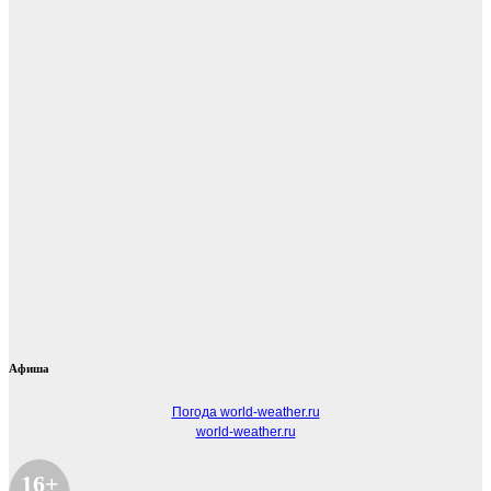
Афиша
Погода world-weather.ru
world-weather.ru
16+