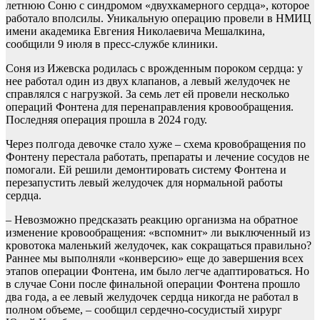
летнюю Соню с синдромом «двухкамерного сердца», которое
работало вполсилы. Уникальную операцию провели в НМИЦ
имени академика Евгения Николаевича Мешалкина,
сообщили 9 июля в пресс-службе клиники.
Соня из Ижевска родилась с врожденным пороком сердца: у
нее работал один из двух клапанов, а левый желудочек не
справлялся с нагрузкой. За семь лет ей провели несколько
операций Фонтена для перенаправления кровообращения.
Последняя операция прошла в 2024 году.
Через полгода девочке стало хуже – схема кровобращения по
Фонтену перестала работать, препараты и лечение сосудов не
помогали. Ей решили демонтировать систему Фонтена и
перезапустить левый желудочек для нормальной работы
сердца.
– Невозможно предсказать реакцию организма на обратное
изменение кровообращения: «вспомнит» ли выключенный из
кровотока маленький желудочек, как сокращаться правильно?
Раннее мы выполняли «конверсию» еще до завершения всех
этапов операции Фонтена, им было легче адаптироваться. Но
в случае Сони после финальной операции Фонтена прошло
два года, а ее левый желудочек сердца никогда не работал в
полном объеме, – сообщил сердечно-сосудистый хирург