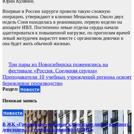
Юрий Кулябин.
Впервые в России хирурги провели такую сложную
операцию, утверждают в клинике Мешалкина. Около двух
недель Соня находилась в реанимации, первую неделю на
аппарате ИВЛ. Постепенно левые отделы сердца начали
адаптироваться к повышенной нагрузке, по прогнозам врачей
левый желудочек вырастет вместе с организмом девочки и
она будет жить обычной жизнью.
Навигация
Три пары из Новосибирска поженились на
фестивале «Россия. Соединяя сердца»
по
Преподаватели 10 учебных учреждений региона освоят
записям
бережливое производство
Раздел:
Новости
Похожая запись
Новости
В ЖК «Гренландия» впервые клиентские дни от крупного
девелопера — группы компаний «СОЮЗ»