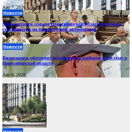
Авг 7, 2026
Новости
Многодетным семьям Новосибирской области вручены
сертификаты на приобретение автомобилей
Авг 7, 2026
Новости
Видеозапись обеспечит прозрачность выборов в Госдуму в
Новосибирской области
Авг 6, 2026
Новости