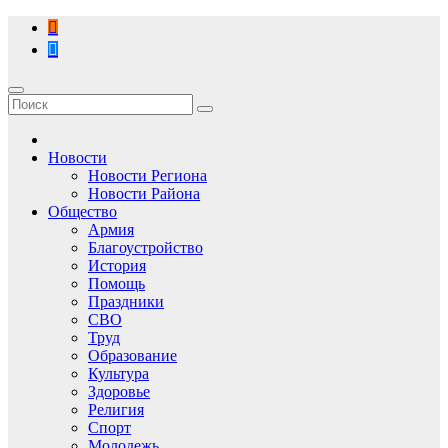
Перейти
к
содержимому
Новости
Новости Региона
Новости Района
Общество
Армия
Благоустройство
История
Помощь
Праздники
СВО
Труд
Образование
Культура
Здоровье
Религия
Спорт
Молодежь