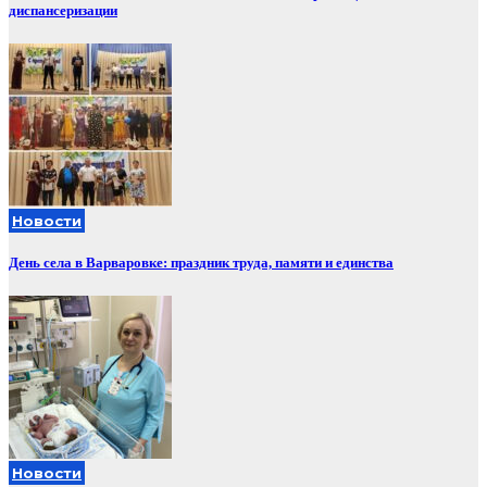
диспансеризации
Новости
День села в Варваровке: праздник труда, памяти и единства
Новости