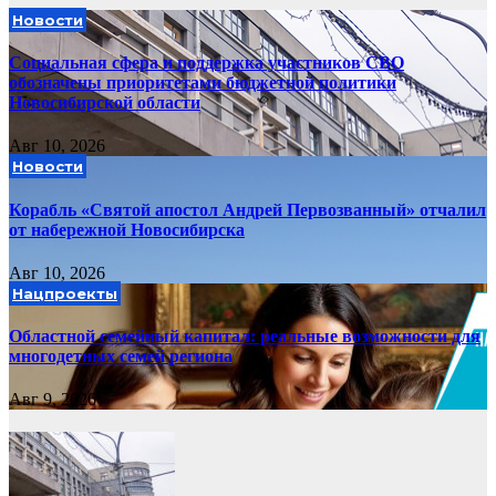
Новости
Социальная сфера и поддержка участников СВО
обозначены приоритетами бюджетной политики
Новосибирской области
Авг 10, 2026
Новости
Корабль «Святой апостол Андрей Первозванный» отчалил
от набережной Новосибирска
Авг 10, 2026
Нацпроекты
Областной семейный капитал: реальные возможности для
многодетных семей региона
Авг 9, 2026