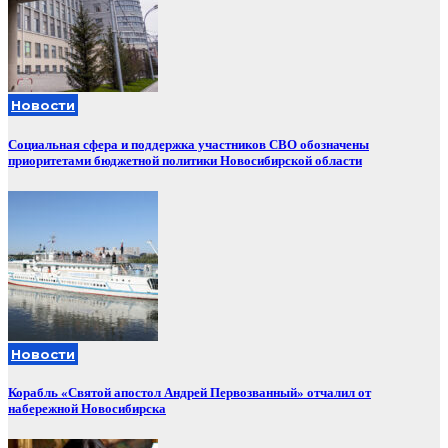
Новости
Социальная сфера и поддержка участников СВО обозначены
приоритетами бюджетной политики Новосибирской области
Новости
Корабль «Святой апостол Андрей Первозванный» отчалил от
набережной Новосибирска