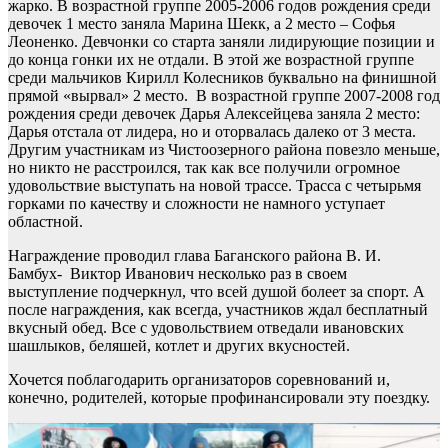
жарко. В возрастной группе 2005-2006 годов рождения среди
девочек 1 место заняла Марина Шекк, а 2 место – Софья
Леоненко. Девчонки со старта заняли лидирующие позиции и
до конца гонки их не отдали. В этой же возрастной группе
среди мальчиков Кирилл Колесников буквально на финишной
прямой «вырвал» 2 место. В возрастной группе 2007-2008 год
рождения среди девочек Дарья Алексейцева заняла 2 место:
Дарья отстала от лидера, но и оторвалась далеко от 3 места.
Другим участникам из Чистоозерного района повезло меньше,
но никто не расстроился, так как все получили огромное
удовольствие выступать на новой трассе. Трасса с четырьмя
горками по качеству и сложности не намного уступает
областной.
Награждение проводил глава Баганского района В. И.
Бамбух- Виктор Иванович несколько раз в своем
выступление подчеркнул, что всей душой болеет за спорт. А
после награждения, как всегда, участников ждал бесплатный
вкусный обед. Все с удовольствием отведали ивановских
шашлыков, беляшей, котлет и других вкусностей.
Хочется поблагодарить организаторов соревнований и,
конечно, родителей, которые профинансировали эту поездку.