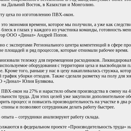
, на Дальний Восток, в Казахстан и Монголию.
оту цеха по изготовлению ПВХ-окон.
 это экономия времени, которое мы получили, а уже как следств
 блеск в глазах у каждого из участника команды, готовность мен
ектор ООО «Динал» Андрей Попов.
тно с экспертами Регионального центра компетенций в сфере пр
 площадей и ряд процессов, которые отнимали рабочее время.
анизовали тележку для перемещения расходников. Ликвидировал
еиспользуемое оборудования с территории цеха и высвободили 
 Кроме того, раньше у нас в цеху накапливалась стружка, котор
й график уборки отходов. Также сделали разметку на полу для 
ОО «Динал» Юлия Булякова.
к ПВХ-окон на 27% и нарастило объем производства в смену на 
ьности труда. Для этих целей уже закупили дополнительное об
ить процесс и повысить производительность на участке в два ра
 спины и позволяют сотрудникам делать работу быстрее.
опыта – сотрудники анализируют работу склада.
олжаются в федеральном проекте «Производительность труда» 