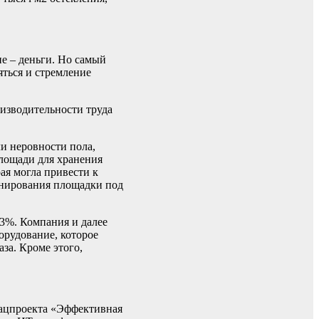
ие – деньги. Но самый
яться и стремление
оизводительности труда
и неровности пола,
площади для хранения
ая могла привести к
зонирования площадки под
43%. Компания и далее
орудование, которое
за. Кроме этого,
нацпроекта «Эффективная