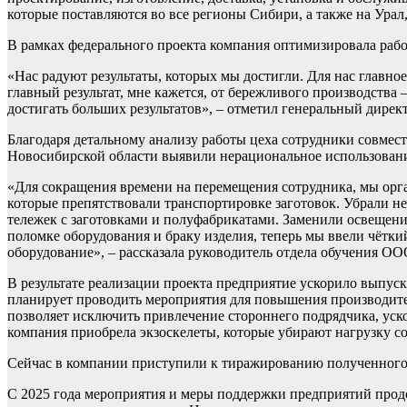
которые поставляются во все регионы Сибири, а также на Урал
В рамках федерального проекта компания оптимизировала раб
«Нас радуют результаты, которых мы достигли. Для нас главное
главный результат, мне кажется, от бережливого производства –
достигать больших результатов», – отметил генеральный дир
Благодаря детальному анализу работы цеха сотрудники совмес
Новосибирской области выявили нерациональное использование
«Для сокращения времени на перемещения сотрудника, мы орг
которые препятствовали транспортировке заготовок. Убрали н
тележек с заготовками и полуфабрикатами. Заменили освещение.
поломке оборудования и браку изделия, теперь мы ввели чётки
оборудование», – рассказала руководитель отдела обучения О
В результате реализации проекта предприятие ускорило выпус
планирует проводить мероприятия для повышения производител
позволяет исключить привлечение стороннего подрядчика, ускор
компания приобрела экзоскелеты, которые убирают нагрузку со
Сейчас в компании приступили к тиражированию полученного 
С 2025 года мероприятия и меры поддержки предприятий прод