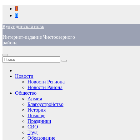
Перейти
к
содержимому
Кулундинская новь
Интернет-издание Чистоозерного
района
Новости
Новости Региона
Новости Района
Общество
Армия
Благоустройство
История
Помощь
Праздники
СВО
Труд
Образование