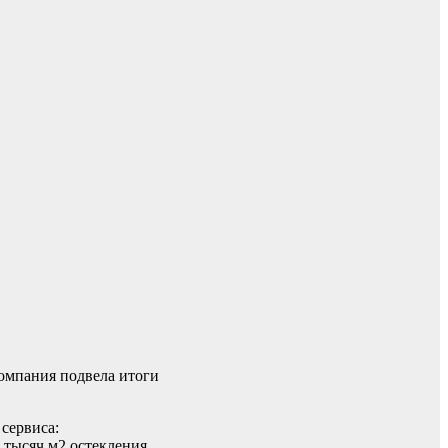
омпания подвела итоги
сервиса:
 тысяч м2 остекления,