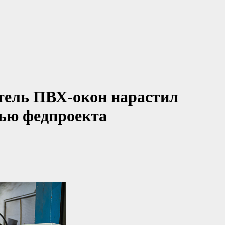
тель ПВХ-окон нарастил
щью федпроекта