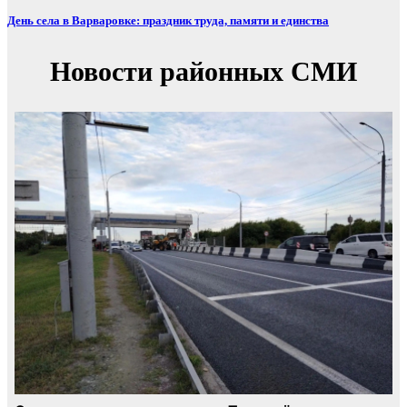
День села в Варваровке: праздник труда, памяти и единства