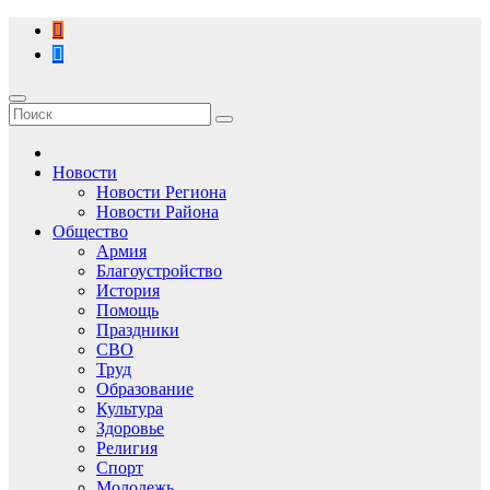
Перейти
к
содержимому
Новости
Новости Региона
Новости Района
Общество
Армия
Благоустройство
История
Помощь
Праздники
СВО
Труд
Образование
Культура
Здоровье
Религия
Спорт
Молодежь