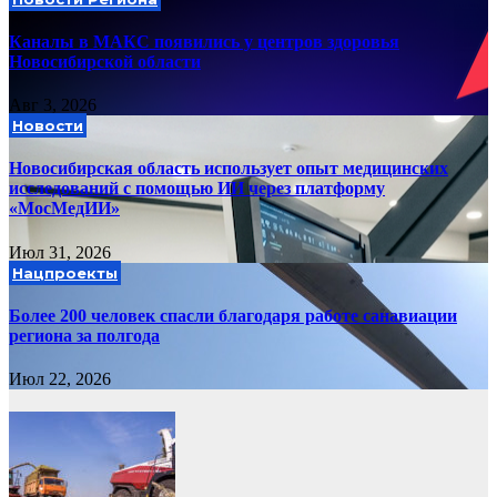
Каналы в МАКС появились у центров здоровья
Новосибирской области
Авг 3, 2026
Новости
Новосибирская область использует опыт медицинских
исследований с помощью ИИ через платформу
«МосМедИИ»
Июл 31, 2026
Нацпроекты
Более 200 человек спасли благодаря работе санавиации
региона за полгода
Июл 22, 2026