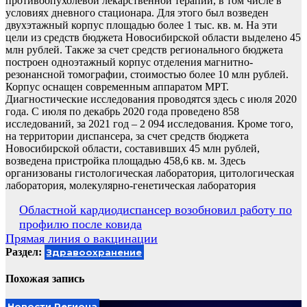
противоопухолевой лекарственной терапии, в том числе в
условиях дневного стационара. Для этого был возведен
двухэтажный корпус площадью более 1 тыс. кв. м. На эти
цели из средств бюджета Новосибирской области выделено 45
млн рублей. Также за счет средств регионального бюджета
построен одноэтажный корпус отделения магнитно-
резонансной томографии, стоимостью более 10 млн рублей.
Корпус оснащен современным аппаратом МРТ.
Диагностические исследования проводятся здесь с июля 2020
года. С июля по декабрь 2020 года проведено 858
исследований, за 2021 год – 2 094 исследования. Кроме того,
на территории диспансера, за счет средств бюджета
Новосибирской области, составивших 45 млн рублей,
возведена пристройка площадью 458,6 кв. м. Здесь
организованы гистологическая лаборатория, цитологическая
лаборатория, молекулярно-генетическая лаборатория
Навигация
Областной кардиодиспансер возобновил работу по
профилю после ковида
по
Прямая линия о вакцинации
записям
Раздел:
Здравоохранение
Похожая запись
Новости Региона