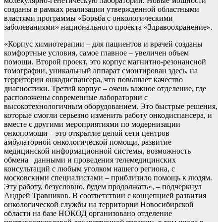
молекулярно-генетическую лаборатории. Новые мощности
созданы в рамках реализации утвержденной областными
властями программы «Борьба с онкологическими
заболеваниями» национального проекта «Здравоохранение».
«Корпус химиотерапии – для пациентов и врачей созданы
комфортные условия, самое главное – увеличен объем
помощи. Второй проект, это корпус магнитно-резонансной
томографии, уникальный аппарат смонтирован здесь, на
территории онкодиспансера, что повышает качество
диагностики. Третий корпус – очень важное отделение, где
расположены современные лаборатории с
высокотехнологичным оборудованием. Это быстрые решения,
которые смогли серьезно изменить работу онкодиспансера, и
вместе с другими мероприятиями по модернизации
онкопомощи – это открытие целой сети центров
амбулаторной онкологической помощи, развитие
медицинской информационной системы, возможность
обмена данными и проведения телемедицинских
консультаций с любым уголком нашего региона, с
московскими специалистами – приблизило помощь к людям.
Эту работу, безусловно, будем продолжать», – подчеркнул
Андрей Травников. В соответствии с концепцией развития
онкологической службы на территории Новосибирской
области на базе НОКОД организовано отделение