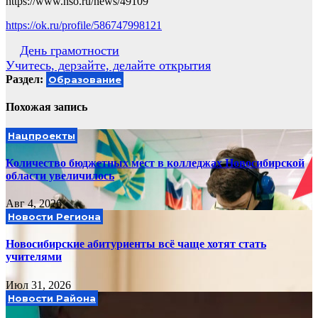
https://www.nso.ru/news/49109
https://ok.ru/profile/586747998121
Навигация
День грамотности
Учитесь, дерзайте, делайте открытия
по
Раздел:
Образование
записям
Похожая запись
Нацпроекты
Количество бюджетных мест в колледжах Новосибирской
области увеличилось
Авг 4, 2026
Новости Региона
Новосибирские абитуриенты всё чаще хотят стать
учителями
Июл 31, 2026
Новости Района