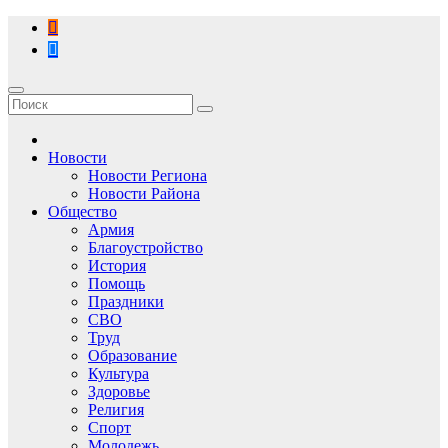
Перейти
к
содержимому
Новости
Новости Региона
Новости Района
Общество
Армия
Благоустройство
История
Помощь
Праздники
СВО
Труд
Образование
Культура
Здоровье
Религия
Спорт
Молодежь