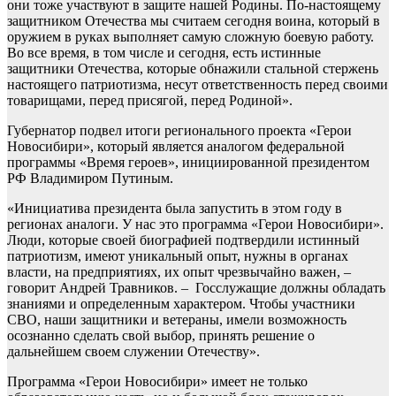
они тоже участвуют в защите нашей Родины. По-настоящему
защитником Отечества мы считаем сегодня воина, который в
оружием в руках выполняет самую сложную боевую работу.
Во все время, в том числе и сегодня, есть истинные
защитники Отечества, которые обнажили стальной стержень
настоящего патриотизма, несут ответственность перед своими
товарищами, перед присягой, перед Родиной».
Губернатор подвел итоги регионального проекта «Герои
Новосибири», который является аналогом федеральной
программы «Время героев», инициированной президентом
РФ Владимиром Путиным.
«Инициатива президента была запустить в этом году в
регионах аналоги. У нас это программа «Герои Новосибири».
Люди, которые своей биографией подтвердили истинный
патриотизм, имеют уникальный опыт, нужны в органах
власти, на предприятиях, их опыт чрезвычайно важен, –
говорит Андрей Травников. – Госслужащие должны обладать
знаниями и определенным характером. Чтобы участники
СВО, наши защитники и ветераны, имели возможность
осознанно сделать свой выбор, принять решение о
дальнейшем своем служении Отечеству».
Программа «Герои Новосибири» имеет не только