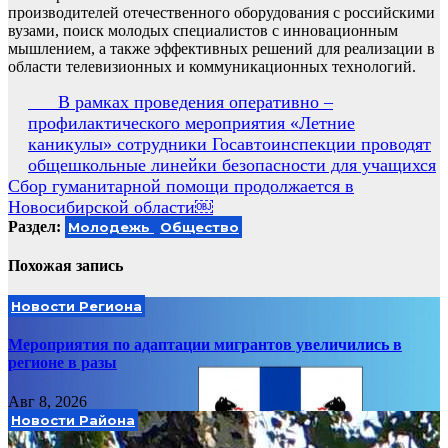
производителей отечественного оборудования с российскими
вузами, поиск молодых специалистов с инновационным
мышлением, а также эффективных решений для реализации в
области телевизионных и коммуникационных технологий.
Навигация
В рамках проведения оперативно –
профилактического мероприятия «Летние
по
каникулы» сотрудники Госавтоинспекции проводят
записям
общешкольные линейки безопасности для учащихся
Сбор гуманитарной помощи продолжается в
Новосибирской области￼
Раздел:
Молодежь
Общество
Похожая запись
Новости Региона
Мероприятия по адаптации мигрантов увеличились в
регионе в разы
Авг 8, 2026
Новости Района