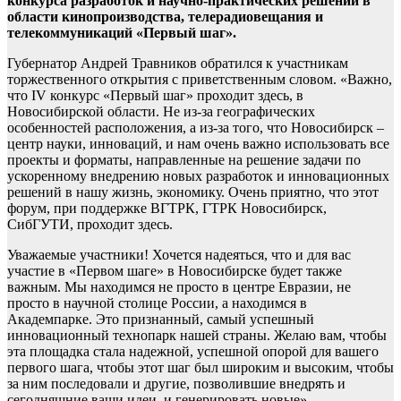
конкурса разработок и научно-практических решений в
области кинопроизводства, телерадиовещания и
телекоммуникаций «Первый шаг».
Губернатор Андрей Травников обратился к участникам
торжественного открытия с приветственным словом. «Важно,
что IV конкурс «Первый шаг» проходит здесь, в
Новосибирской области. Не из-за географических
особенностей расположения, а из-за того, что Новосибирск –
центр науки, инноваций, и нам очень важно использовать все
проекты и форматы, направленные на решение задачи по
ускоренному внедрению новых разработок и инновационных
решений в нашу жизнь, экономику. Очень приятно, что этот
форум, при поддержке ВГТРК, ГТРК Новосибирск,
СибГУТИ, проходит здесь.
Уважаемые участники! Хочется надеяться, что и для вас
участие в «Первом шаге» в Новосибирске будет также
важным. Мы находимся не просто в центре Евразии, не
просто в научной столице России, а находимся в
Академпарке. Это признанный, самый успешный
инновационный технопарк нашей страны. Желаю вам, чтобы
эта площадка стала надежной, успешной опорой для вашего
первого шага, чтобы этот шаг был широким и высоким, чтобы
за ним последовали и другие, позволившие внедрять и
сегодняшние ваши идеи, и генерировать новые», –