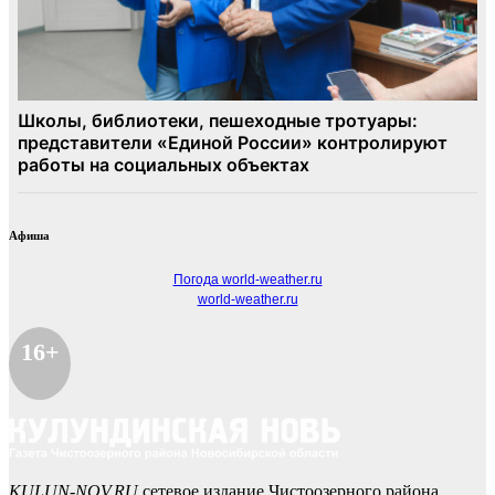
Афиша
Погода world-weather.ru
world-weather.ru
16+
KULUN-NOV.RU
сетевое издание Чистоозерного района.