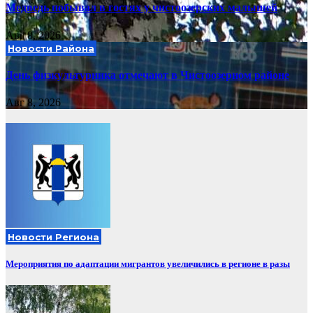
Медведь побывал в гостях у чистоозерских малышей
Авг 8, 2026
Новости Района
День физкультурника отмечают в Чистоозерном районе
Авг 8, 2026
Новости Региона
Мероприятия по адаптации мигрантов увеличились в регионе в разы