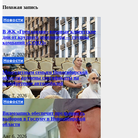
записям
Похожая запись
Новости
В ЖК «Гренландия» впервые клиентские
дни от крупного девелопера — группы
компаний «СОЮЗ»
Авг 7, 2026
Новости
Многодетным семьям Новосибирской
области вручены сертификаты на
приобретение автомобилей
Авг 7, 2026
Новости
Видеозапись обеспечит прозрачность
выборов в Госдуму в Новосибирской
области
Авг 6, 2026