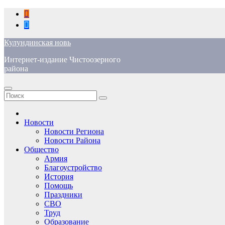
Перейти
к
содержимому
Кулундинская новь
Интернет-издание Чистоозерного
района
Новости
Новости Региона
Новости Района
Общество
Армия
Благоустройство
История
Помощь
Праздники
СВО
Труд
Образование