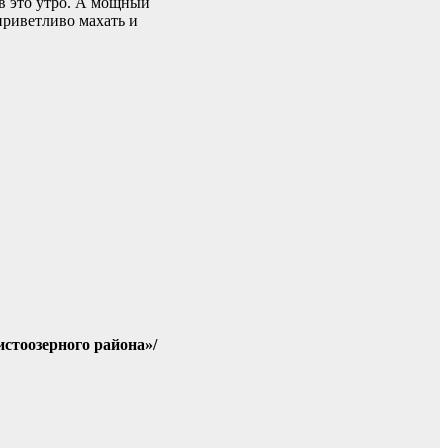
в это утро. А мощный
приветливо махать и
тоозерного района»/