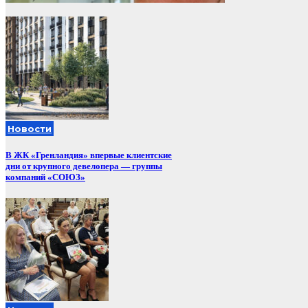
Новости
В ЖК «Гренландия» впервые клиентские
дни от крупного девелопера — группы
компаний «СОЮЗ»