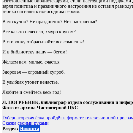
изготовленные библиотекарями, стали настоящими подарками д
заряд позитива и праздничного настроения не оставил равно
звонко сигналить новогодним героям.
Вам скучно? Не празднично? Нет настроенья?
Все как-то невесело, хмуро кругом?
В сторонку отбрасывайте все сомненья!
И в библиотеку нашу — бегом!
Желаем вам, милые, счастья,
Здоровья — огромный сугроб,
В улыбках утонет ненастье,
Любите и смейтесь весь год!
Л. ПОГРЕБНЯК, библиограф отдела обслуживания и инфор
Фото из архива Чистоозерной ЦБС
Навигация
Губернаторская ёлка пройдёт в формате телевизионной прогр
Сказка своими руками
по
Раздел:
Новости