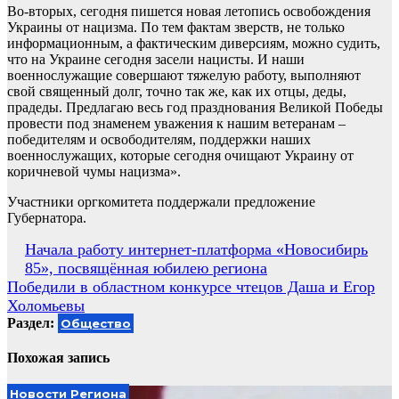
Во-вторых, сегодня пишется новая летопись освобождения
Украины от нацизма. По тем фактам зверств, не только
информационным, а фактическим диверсиям, можно судить,
что на Украине сегодня засели нацисты. И наши
военнослужащие совершают тяжелую работу, выполняют
свой священный долг, точно так же, как их отцы, деды,
прадеды. Предлагаю весь год празднования Великой Победы
провести под знаменем уважения к нашим ветеранам –
победителям и освободителям, поддержки наших
военнослужащих, которые сегодня очищают Украину от
коричневой чумы нацизма».
Участники оргкомитета поддержали предложение
Губернатора.
Навигация
Начала работу интернет-платформа «Новосибирь
85», посвящённая юбилею региона
по
Победили в областном конкурсе чтецов Даша и Егор
записям
Холомьевы
Раздел:
Общество
Похожая запись
Новости Региона