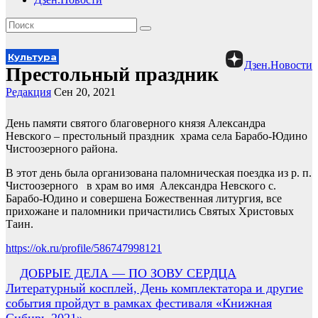
Культура
Дзен.Новости
Престольный праздник
Редакция
Сен 20, 2021
День памяти святого благоверного князя Александра
Невского – престольный праздник храма села Барабо-Юдино
Чистоозерного района.
В этот день была организована паломническая поездка из р. п.
Чистоозерного в храм во имя Александра Невского с.
Барабо-Юдино и совершена Божественная литургия, все
прихожане и паломники причастились Святых Христовых
Таин.
https://ok.ru/profile/586747998121
Навигация
ДОБРЫЕ ДЕЛА — ПО ЗОВУ СЕРДЦА
Литературный косплей, День комплектатора и другие
по
события пройдут в рамках фестиваля «Книжная
записям