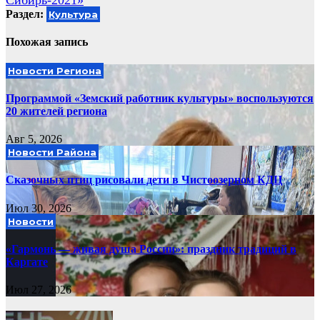
Сибирь-2021»
Раздел:
Культура
Похожая запись
Новости Региона
Программой «Земский работник культуры» воспользуются
20 жителей региона
Авг 5, 2026
Новости Района
Сказочных птиц рисовали дети в Чистоозерном КДЦ
Июл 30, 2026
Новости
«Гармонь — живая душа России»: праздник традиций в
Каргате
Июл 27, 2026