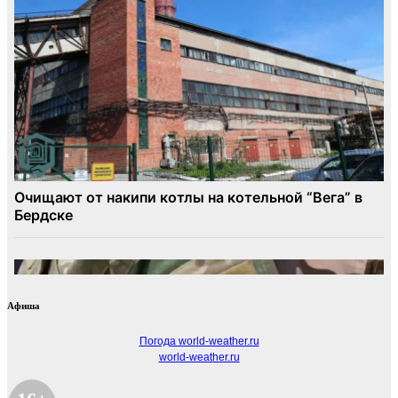
Афиша
Погода world-weather.ru
world-weather.ru