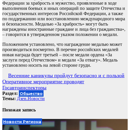
Федерации за храбрость и мужество, проявленные в ходе
выполнения боевых и иных операций по защите Отечества и
государственных интересов Российской Федерации, а также
по поддержанию или восстановлению международного мира
и безопасности. Медалью «За храбрость» могут быть
награждены иностранные граждане и лица без гражданства»,
– говорится в утвержденном указом положении о медали.
Положением установлено, что награждение медалью может
производиться посмертно. В перечне российских медалей
новая награда будет третьей – после медали ордена «За
заслуги перед Отечеством» и медали «За отвагу». Медаль
установлено носить на левой стороне груди.
Навигация
Весенние каникулы пройдут безопасно и с пользой
Оперативное мероприятие проводят
по
Госавтоинспекторы
записям
Раздел:
Общество
Темы:
Дзен.Новости
Похожая запись
Новости Региона