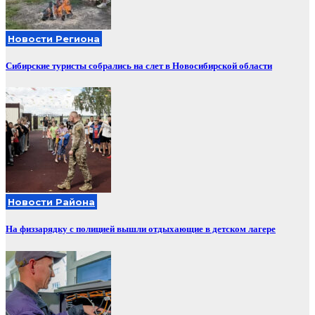
Новости Региона
Сибирские туристы собрались на слет в Новосибирской области
Новости Района
На физзарядку с полицией вышли отдыхающие в детском лагере