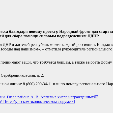
асса благодаря новому проекту. Народный фронт дал старт 
дей для сбора помощи силовым подразделениям ЛДНР.
 ДНР и жителей республик может каждый россиянин. Каждая в
Победы над нацизмом», – отметила руководитель регионального
 принимают вещи, что требуется бойцам, а также выбрать форму
Серебренниковская, д. 2.
й линии: 8 (800) 200-34-11 или по номеру регионального Наро
ии. Глава района А. В. Аппель в числе награжденных￼
XV Петербургском экономическом форуме￼