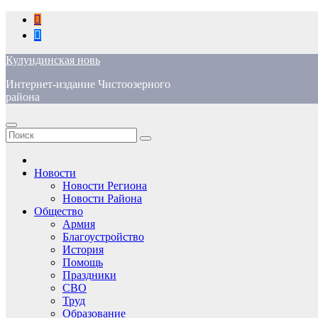
Перейти
к
содержимому
Кулундинская новь
Интернет-издание Чистоозерного
района
Новости
Новости Региона
Новости Района
Общество
Армия
Благоустройство
История
Помощь
Праздники
СВО
Труд
Образование