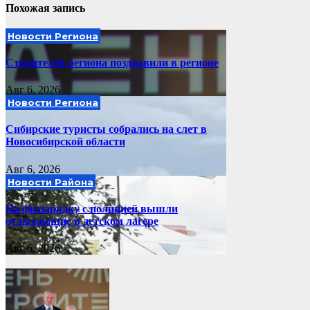
Похожая запись
Новости Региона
Строителей региона поздравили в регионе
Авг 6, 2026
Новости Региона
Сибирские туристы собрались на слет в
Новосибирской области
Авг 6, 2026
Новости Района
На физзарядку с полицией вышли
отдыхающие в детском лагере
Авг 6, 2026