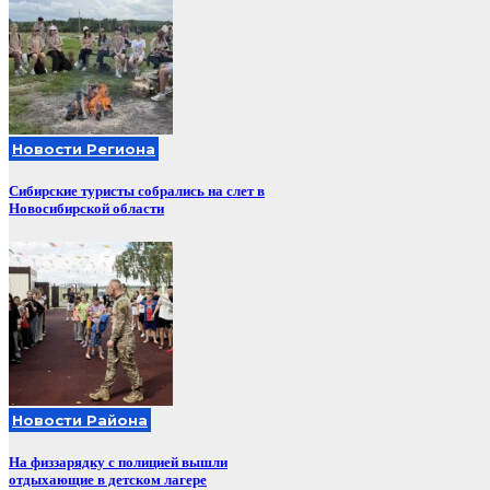
Новости Региона
Сибирские туристы собрались на слет в
Новосибирской области
Новости Района
На физзарядку с полицией вышли
отдыхающие в детском лагере