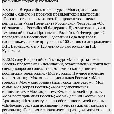
различных сферах деятельности.
XX сезон Всероссийского конкурса «Моя страна – моя
Россия», одного из проектов президентской платформы
«Россия – страна возможностей», проводится в целях
реализации Указа Президента Российской Федерации «Об
объявлении в Российской Федерации Десятилетия науки и
технологий», Указа Президента Российской Федерации «О
проведении в Российской Федерации Года педагога и
наставника», а также приурочен к 160-летию со дня рождения
В.И. Вернадского и к 120-летию со дня рождения И.В.
Курчатова.
В 2023 году Всероссийский конкурс «Моя страна – моя
Россия» представит 15 номинаций, охватывающих почти весь
спектр вопросов социально-экономического развития
российских территорий: «Моя история. Научное наследие
моей страны»; «Моя многонациональная Россия»; «Моя
гордость. Моя малая родина (мой город, мое село)»; «Моя
семья. Моя добрая Россия»; «Моя педагогическая
инициатива»; «Мое здоровье»; «Экология моей страны»;
«Моя гостеприимная Россия»; «Мой Дальний Восток. Моя
Арктика»; «Интеллектуальная собственность моей страны»;
«Цифровая среда для повышения качества жизни граждан в
регионах»; «Большая технологическая разведка моей страны»;