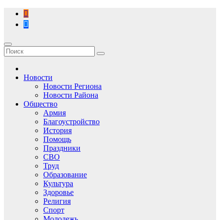
Перейти
к
содержимому
Новости
Новости Региона
Новости Района
Общество
Армия
Благоустройство
История
Помощь
Праздники
СВО
Труд
Образование
Культура
Здоровье
Религия
Спорт
Молодежь