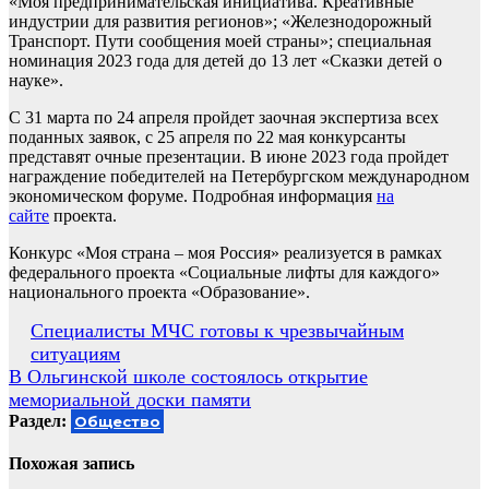
«Моя предпринимательская инициатива. Креативные
индустрии для развития регионов»; «Железнодорожный
Транспорт. Пути сообщения моей страны»; специальная
номинация 2023 года для детей до 13 лет «Сказки детей о
науке».
С 31 марта по 24 апреля пройдет заочная экспертиза всех
поданных заявок, с 25 апреля по 22 мая конкурсанты
представят очные презентации. В июне 2023 года пройдет
награждение победителей на Петербургском международном
экономическом форуме. Подробная информация
на
сайте
проекта.
Конкурс «Моя страна – моя Россия» реализуется в рамках
федерального проекта «Социальные лифты для каждого»
национального проекта «Образование».
Навигация
Специалисты МЧС готовы к чрезвычайным
ситуациям
по
В Ольгинской школе состоялось открытие
записям
мемориальной доски памяти
Раздел:
Общество
Похожая запись