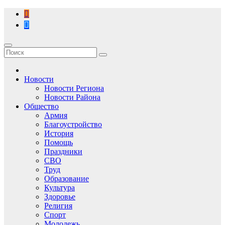
Перейти
к
содержимому
Новости
Новости Региона
Новости Района
Общество
Армия
Благоустройство
История
Помощь
Праздники
СВО
Труд
Образование
Культура
Здоровье
Религия
Спорт
Молодежь