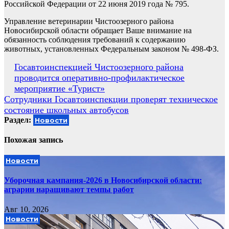
Российской Федерации от 22 июня 2019 года № 795.
Управление ветеринарии Чистоозерного района
Новосибирской области обращает Ваше внимание на
обязанность соблюдения требований к содержанию
животных, установленных Федеральным законом № 498-ФЗ.
Навигация
Госавтоинспекцией Чистоозерного района
проводится оперативно-профилактическое
по
мероприятие «Турист»
записям
Сотрудники Госавтоинспекции проверят техническое
состояние школьных автобусов
Раздел:
Новости
Похожая запись
Новости
Уборочная кампания‑2026 в Новосибирской области:
аграрии наращивают темпы работ
Авг 10, 2026
Новости