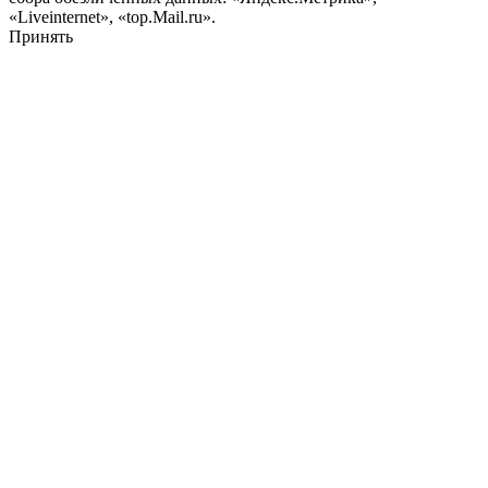
«Liveinternet», «top.Mail.ru».
Принять