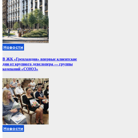
Новости
В ЖК «Гренландия» впервые клиентские
дни от крупного девелопера — группы
компаний «СОЮЗ»
Новости