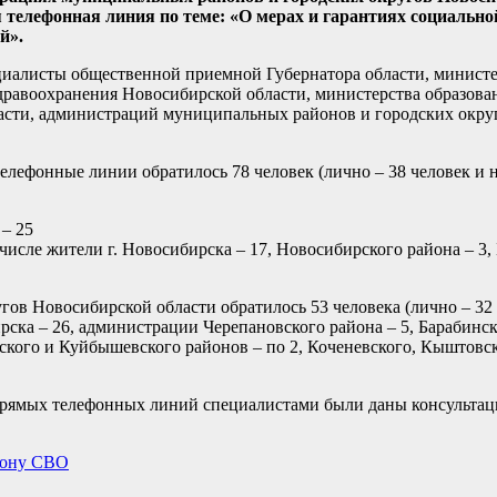
 телефонная линия по теме: «О мерах и гарантиях социальн
й».
иалисты общественной приемной Губернатора области, министе
здравоохранения Новосибирской области, министерства образов
ласти, администраций муниципальных районов и городских окр
елефонные линии обратилось 78 человек (лично – 38 человек и
 – 25
 числе жители г. Новосибирска – 17, Новосибирского района – 3,
ов Новосибирской области обратилось 53 человека (лично – 32 
рска – 26, администрации Черепановского района – 5, Барабинс
мского и Куйбышевского районов – по 2, Коченевского, Кыштовск
прямых телефонных линий специалистами были даны консультац
 зону СВО