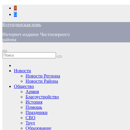
Перейти
к
содержимому
Кулундинская новь
Интернет-издание Чистоозерного
района
Новости
Новости Региона
Новости Района
Общество
Армия
Благоустройство
История
Помощь
Праздники
СВО
Труд
Образование