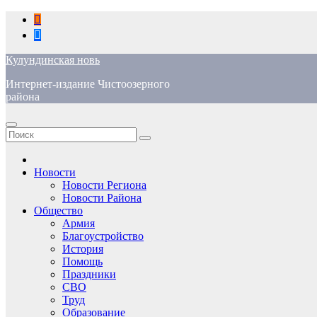
Перейти
к
содержимому
Кулундинская новь
Интернет-издание Чистоозерного
района
Новости
Новости Региона
Новости Района
Общество
Армия
Благоустройство
История
Помощь
Праздники
СВО
Труд
Образование