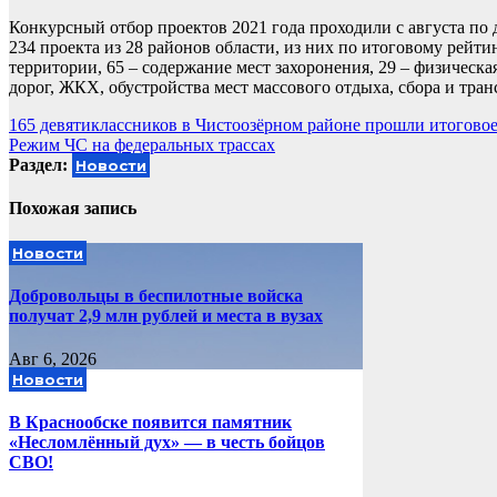
Конкурсный отбор проектов 2021 года проходили с августа по 
234 проекта из 28 районов области, из них по итоговому рейт
территории, 65 – содержание мест захоронения, 29 – физическая
дорог, ЖКХ, обустройства мест массового отдыха, сбора и тра
Навигация
165 девятиклассников в Чистоозёрном районе прошли итоговое
Режим ЧС на федеральных трассах
по
Раздел:
Новости
записям
Похожая запись
Новости
Добровольцы в беспилотные войска
получат 2,9 млн рублей и места в вузах
Авг 6, 2026
Новости
В Краснообске появится памятник
«Несломлённый дух» — в честь бойцов
СВО!