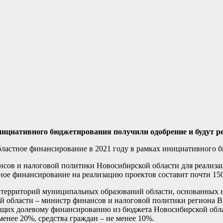
ициативного бюджетирования получили одобрение и будут ре
областное финансирование в 2021 году в рамках инициативного 
ов и налоговой политики Новосибирской области для реализац
ное финансирование на реализацию проектов составит почти 150
я территорий муниципальных образований области, основанных 
ой области – министр финансов и налоговой политики региона 
ащих долевому финансированию из бюджета Новосибирской обла
енее 20%, средства граждан – не менее 10%.