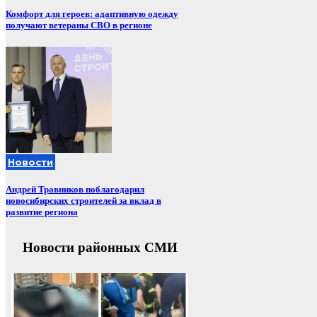
Комфорт для героев: адаптивную одежду
получают ветераны СВО в регионе
Новости
Андрей Травников поблагодарил
новосибирских строителей за вклад в
развитие региона