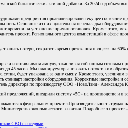
манской биологически активной добавки. За 2024 год объем вып
трудниками предприятия проанализировали текущее состояние пр
ьность. Основные из них: длительная переналадка оборудования
буют времени на устранение причин остановок. Кроме этого, ме
одитель проекта Регионального центра компетенций в сфере про
странить потери, сократить время протекания процесса на 60% 
ырье и изготавливаем ампулу, заканчивая собранным готовым пр
ит до 45 часов. Мы планируем организовать поток таким образо
а сутки, будет упакована за одну смену. Кроме этого, увеличим 
ить стандарт настройки оборудования. Корректные настройка и
итель директора по производству ООО «НовоЛэнд» Александра К
ий предложений, внедрили систему «5С» на производстве и в зо
олжаются в федеральном проекте «Производительность труда» 
 Министерство экономического развития. Подробнее о проекте 
ников СВО с соседями