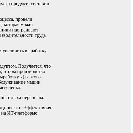
уска продукта составил
оцесса, провели
, которая может
ханики настраивают
изводительности труда
и увеличить выработку
одуктом. Получается, что
м, чтобы производство
выработку. Для этого
 обслуживание машин
асьяненко.
не отдыха персонала.
нацпроекта «Эффективная
– на ИТ-платформе