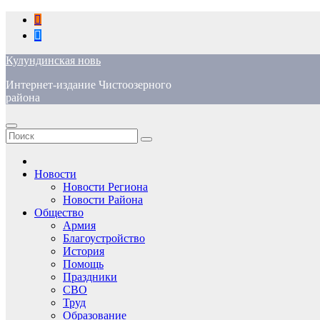
Перейти
к
содержимому
Кулундинская новь
Интернет-издание Чистоозерного
района
Новости
Новости Региона
Новости Района
Общество
Армия
Благоустройство
История
Помощь
Праздники
СВО
Труд
Образование