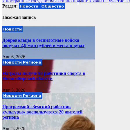
Иностранные государства активно подают заявки на участие в
по
Раздел:
Новости
Общество
записям
Похожая запись
Новости
Добровольцы в беспилотные войска
получат 2,9 млн рублей и места в вузах
Авг 6, 2026
Новости Региона
Награды получили работники спорта в
Новосибирской области
Авг 5, 2026
Новости Региона
Программой «Земский работник
культуры» воспользуются 20 жителей
региона
Авг 5, 2026