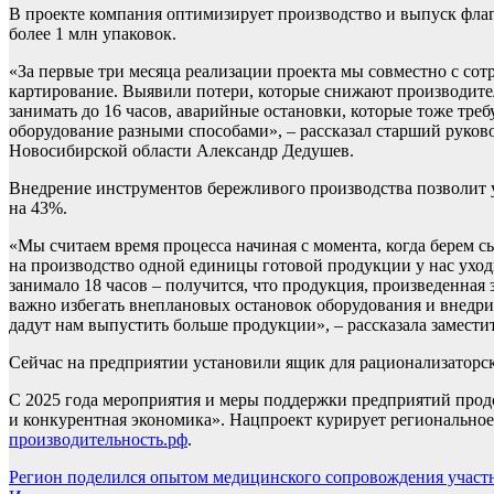
В проекте компания оптимизирует производство и выпуск флаг
более 1 млн упаковок.
«За первые три месяца реализации проекта мы совместно с со
картирование. Выявили потери, которые снижают производител
занимать до 16 часов, аварийные остановки, которые тоже тре
оборудование разными способами», – рассказал старший руков
Новосибирской области Александр Дедушев.
Внедрение инструментов бережливого производства позволит у
на 43%.
«Мы считаем время процесса начиная с момента, когда берем с
на производство одной единицы готовой продукции у нас уход
занимало 18 часов – получится, что продукция, произведенная з
важно избегать внеплановых остановок оборудования и внедр
дадут нам выпустить больше продукции», – рассказала замест
Сейчас на предприятии установили ящик для рационализаторск
С 2025 года мероприятия и меры поддержки предприятий прод
и конкурентная экономика». Нацпроект курирует региональное
производительность.рф
.
Навигация
Регион поделился опытом медицинского сопровождения участ