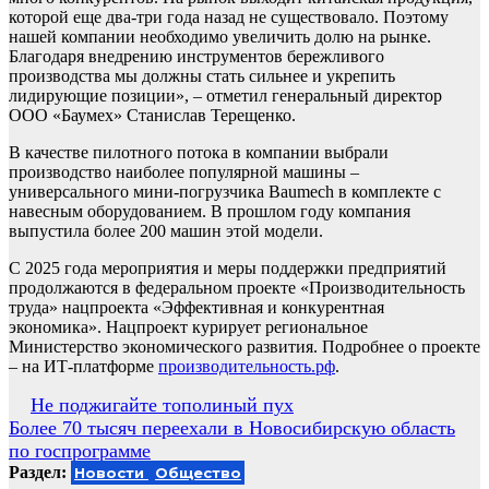
которой еще два-три года назад не существовало. Поэтому
нашей компании необходимо увеличить долю на рынке.
Благодаря внедрению инструментов бережливого
производства мы должны стать сильнее и укрепить
лидирующие позиции», – отметил генеральный директор
ООО «Баумех» Станислав Терещенко.
В качестве пилотного потока в компании выбрали
производство наиболее популярной машины –
универсального мини-погрузчика Baumech в комплекте с
навесным оборудованием. В прошлом году компания
выпустила более 200 машин этой модели.
С 2025 года мероприятия и меры поддержки предприятий
продолжаются в федеральном проекте «Производительность
труда» нацпроекта «Эффективная и конкурентная
экономика». Нацпроект курирует региональное
Министерство экономического развития. Подробнее о проекте
– на ИТ-платформе
производительность.рф
.
Навигация
Не поджигайте тополиный пух
Более 70 тысяч переехали в Новосибирскую область
по
по госпрограмме
записям
Раздел:
Новости
Общество