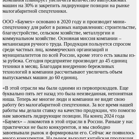
машин на 30% и закрепить лидирующие позиции на рынке
малогабаритной спецтехники.
ООО «Баумех» основано в 2020 году и производит мини-
спецтехнику для работ в разных направлениях: строительстве,
благоустройстве, сельском хозяйстве, металлургии и
коммунальном хозяйстве. Основная миссия компании –
механизация ручного труда. Продукция пользуется спросом
среди частных лиц, коммерческих организаций и
муниципалитетов по всей России, кроме этого есть заказы из-
за рубежа. Сегодня предприятие производит до 45 единиц
техники в месяц. Благодаря внедрению бережливых
технологий в компании рассчитывают увеличить объем
выпускаемых машин до 60 единиц.
«В этой отрасли мы были одними из первопроходцев. Еще
буквально пять лет назад это была неизведанная, непонятная
ниша. Теперь же многие люди и компании не видят свою
работу без малогабаритной спецтехники. За все время нашей
работы мы делали ставку на качество продукции, что помогло
нам завоевать лидирующие позиции. На конец 2024 года
«Баумех» – локомотив в этой отрасли в России. Раньше у нас
практически не было конкурентов, и мы свободно
завоевывали рынок и формировали его. Сейчас же появилось
много конкурентов. На рынок выходит китайская продукция,