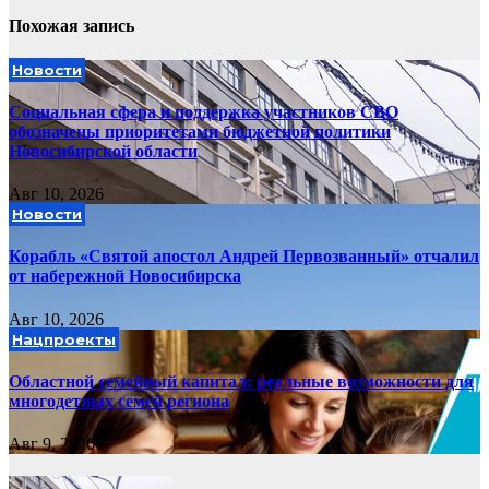
Похожая запись
Новости
Социальная сфера и поддержка участников СВО
обозначены приоритетами бюджетной политики
Новосибирской области
Авг 10, 2026
Новости
Корабль «Святой апостол Андрей Первозванный» отчалил
от набережной Новосибирска
Авг 10, 2026
Нацпроекты
Областной семейный капитал: реальные возможности для
многодетных семей региона
Авг 9, 2026