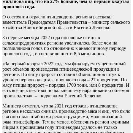
миллиона яиц, что на 27% больше, чем за первый квартал
прошлого года.
О состоянии отрасли птицеводства региона рассказал
заместитель Председателя Правительства – министр сельского
хозяйства Новосибирской области Евгений Лещенко.
За первые месяцы 2022 года поголовье птицы в
сельхозпредприятиях региона увеличилось более чем на
полмиллиона голов по отношению к аналогичному периоду
прошлого года, и составило почти 8,5 миллионов.
«За первый квартал 2022 года мы фиксируем существенный
рост объемов производства птицеводческой продукции в
регионе. По яйцу прирост составил 60 миллионов штук к
уровню первого квартала прошлого года – 27 процентов. По
мясу птицы прирост – порядка 1700 тонн, или 8 процентов. И
есть все перспективы по дальнейшему наращиванию объемов
производства», – подчеркнул Евгений Лещенко.
Министр отметил, что за 2021 год отрасль птицеводства
региона несколько снизила производство мяса и яиц, что было
связано с масштабными реконструкциями, модернизацией
ряда птицефабрик. Тем не менее, обеспечить регион куриным
яйцом в прошедшем году птицеводам удалось не только
полностью, но, как и прежде, с существенным профицитом.