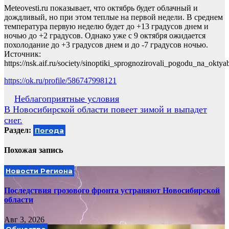
Meteovesti.ru показывает, что октябрь будет облачный и
дождливый, но при этом теплые на первой недели. В среднем
температура первую неделю будет до +13 градусов днем и
ночью до +2 градусов. Однако уже с 9 октября ожидается
похолодание до +3 градусов днем и до -7 градусов ночью.
Источник:
https://nsk.aif.ru/society/sinoptiki_sprognozirovali_pogodu_na_okty
https://ok.ru/profile/586747998121
Навигация
Неблагоприятные условия
В Новосибирской области повеет зимой и выпадет
по
снег.
записям
Раздел:
Погода
Похожая запись
Новости Региона
Последствия грозового фронта устраняют Новосибирской
области
Авг 3, 2026