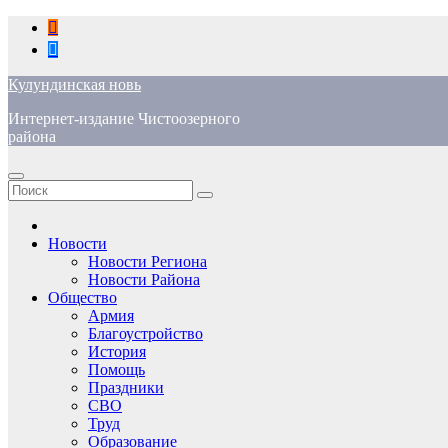
Перейти
к
содержимому
Кулундинская новь
Интернет-издание Чистоозерного
района
Новости
Новости Региона
Новости Района
Общество
Армия
Благоустройство
История
Помощь
Праздники
СВО
Труд
Образование