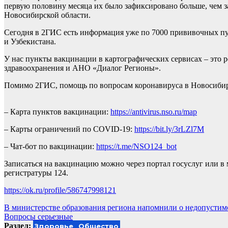
первую половину месяца их было зафиксировано больше, чем з
Новосибирской области.
Сегодня в 2ГИС есть информация уже по 7000 прививочных пун
и Узбекистана.
У нас пункты вакцинации в картографических сервисах – это 
здравоохранения и АНО «Диалог Регионы».
Помимо 2ГИС, помощь по вопросам коронавируса в Новосибир
– Карта пунктов вакцинации:
https://antivirus.nso.ru/map
– Карты ограничений по COVID-19:
https://bit.ly/3rLZl7M
– Чат-бот по вакцинации:
https://t.me/NSO124_bot
Записаться на вакцинацию можно через портал госуслуг или в
регистратуры 124.
https://ok.ru/profile/586747998121
Навигация
В министерстве образования региона напомнили о недопустим
Вопросы серьезные
по
Раздел:
Здоровье
Общество