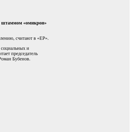
ым штаммом «омикрон»
лению, считают в «ЕР».
х социальных и
итает председатель
Роман Бубенов.