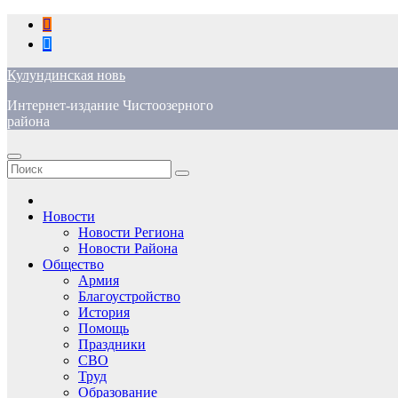
Перейти
к
содержимому
Кулундинская новь
Интернет-издание Чистоозерного
района
Новости
Новости Региона
Новости Района
Общество
Армия
Благоустройство
История
Помощь
Праздники
СВО
Труд
Образование