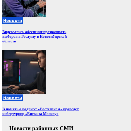
Новости
Видеозапись обеспечит прозрачность
выборов в Госдуму в Новосибирской
области
Новости
В память о подвиге: «Ростелеком» проведет
кибертурнир «Битва за Москву»