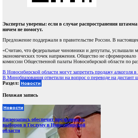
Эксперты уверены: если в случае распространения штамма 
ничем не помогут.
Предложение поддержали в правительстве России. В настоящее
«Считаю, что федеральные чиновники и депутаты, услышали м
экономических точек напряжения. Общество не сформировало о
комиссии Общественной палаты Новосибирской области по р
Навигация
В Новосибирской области могут запретить продажу алкоголя в
В Минобразования ответили на вопрос о переводе на дистант
по
Раздел:
Новости
записям
Похожая запись
Новости
Видеозапись обеспечит прозрачность
выборов в Госдуму в Новосибирской
области