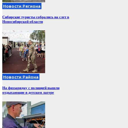
Новости Региона
Сибирские туристы собрались на слет в
Новосибирской области
Новости Района
На физзарядку с полицией вышли
отдыхающие в детском лагере