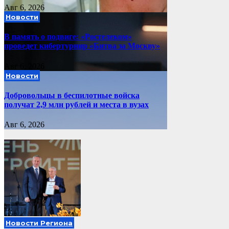
Авг 6, 2026
Новости
В память о подвиге: «Ростелеком»
проведет кибертурнир «Битва за Москву»
Авг 6, 2026
Новости
Добровольцы в беспилотные войска
получат 2,9 млн рублей и места в вузах
Авг 6, 2026
Новости Региона