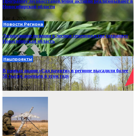
Программу лесовосстановления активно реализовывают в
Новосибирской области
Авг 4, 2026
Новости Региона
Лидирующие позиции в лесном семеноводстве сохраняет
Новосибирская область
Авг 3, 2026
Нацпроекты
В рамках акции «Сад памяти» в регионе высадили более
58 тысяч деревьев в этом году
Июн 24, 2026