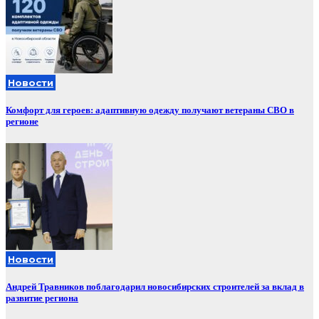
Новости
Комфорт для героев: адаптивную одежду получают ветераны СВО в
регионе
Новости
Андрей Травников поблагодарил новосибирских строителей за вклад в
развитие региона