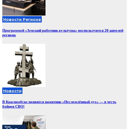
Новости Региона
Программой «Земский работник культуры» воспользуются 20 жителей
региона
Новости
В Краснообске появится памятник «Несломлённый дух» — в честь
бойцов СВО!