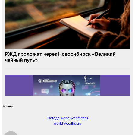
Афиша
Погода world-weather.ru
world-weather.ru