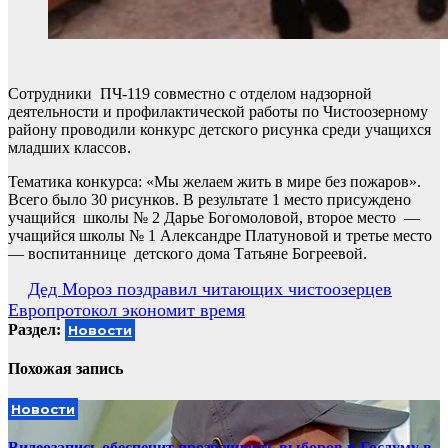
Сотрудники ПЧ-119 совместно с отделом надзорной
деятельности и профилактической работы по Чистоозерному
району проводили конкурс детского рисунка среди учащихся
младших классов.
Тематика конкурса: «Мы желаем жить в мире без пожаров».
Всего было 30 рисунков. В результате 1 место присуждено
учащийся школы № 2 Дарье Богомоловой, второе место —
учащийся школы № 1 Александре Платуновой и третье место
— воспитаннице детского дома Татьяне Богреевой.
Навигация
Дед Мороз поздравил читающих чистоозерцев
Европротокол экономит время
по
Раздел:
Новости
записям
Похожая запись
Новости
Видеозапись обеспечит прозрачность выборов в Госдуму в