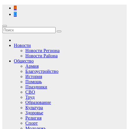
Перейти
к
содержимому
Новости
Новости Региона
Новости Района
Общество
Армия
Благоустройство
История
Помощь
Праздники
СВО
Труд
Образование
Культура
Здоровье
Религия
Спорт
Молодежь