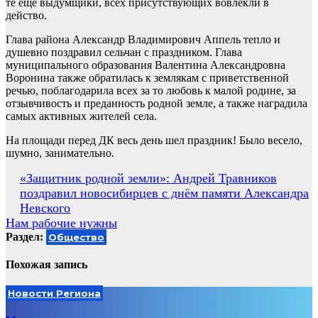
те ещё выдумщики, всех присутствующих вовлекли в
действо.
Глава района Александр Владимирович Аппель тепло и
душевно поздравил сельчан с праздником. Глава
муниципального образования Валентина Александровна
Воронина также обратилась к землякам с приветственной
речью, поблагодарила всех за то любовь к малой родине, за
отзывчивость и преданность родной земле, а также наградила
самых активных жителей села.
На площади перед ДК весь день шел праздник! Было весело,
шумно, занимательно.
Навигация
«Защитник родной земли»: Андрей Травников
поздравил новосибирцев с днём памяти Александра
по
Невского
записям
Нам рабочие нужны
Раздел:
Общество
Похожая запись
Новости Региона