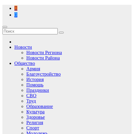
Перейти
к
содержимому
Новости
Новости Региона
Новости Района
Общество
Армия
Благоустройство
История
Помощь
Праздники
СВО
Труд
Образование
Культура
Здоровье
Религия
Спорт
Молодежь