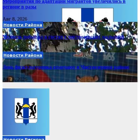
Мероприятия по адаптации мигрантов увеличились в
регионе в разы
Авг 8, 2026
Новости Района
Медведь побывал в гостях у чистоозерских малышей
Авг 8, 2026
Новости Района
День физкультурника отмечают в Чистоозерном районе
Авг 8, 2026
Новости Региона