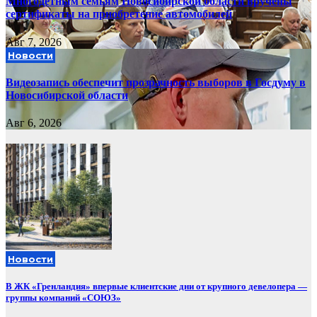
Многодетным семьям Новосибирской области вручены
сертификаты на приобретение автомобилей
Авг 7, 2026
Новости
Видеозапись обеспечит прозрачность выборов в Госдуму в
Новосибирской области
Авг 6, 2026
Новости
В ЖК «Гренландия» впервые клиентские дни от крупного девелопера —
группы компаний «СОЮЗ»