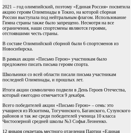
2021 – год олимпийский, поэтому «Единая Россия» посвятила
акцию героям Олимпиады в Токио, на которой сборная
России выступала под нейтральным флагом. Использование
Гимна страны также было запрещено. Несмотря на все
ограничения, наши спортсмены являются героями,
отстоявшими честь страны.
В составе Олимпийской сборной были 6 спортсменов из
Новосибирска.
В рамках акции «Письмо Герою» участникам было
предложено писать письма героям спорта.
Школьники со всей области писали письма участникам
последней Олимпиады, и прошлых лет.
Итоги акции символично подвели в День Героев Отечества,
который ежегодно отмечается 9 декабря.
Всего победителей акции «Письмо Герою» – семь: это
учащиеся из Искитима, Тогучинского, Баганского, Сузунского
районов и так же среди победителей ученица 10 класса
Чистоозерной средней школы №3 Софья Леоненко.
12 января секретарь местного отделения Партии «Единая