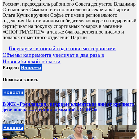
Россия», председатель районного Совета депутатов Владимир
Степанович Самохин и исполнительный секретарь Партии
Ольга Кучик вручили Софье от имени регионального
отделения Партии диплом победителя конкурса и подарочный
сертификат на покупку спортивных товаров в магазине
«СПОРТМАСТЕР», а так же благодарственное письмо и
подарок от местного отделения Партии
Навигация
Госуслуги: в новый год с новыми сервисами
Объемы капремонта увеличат в два раза в
по
Новосибирской области
записям
Раздел:
Новости
Похожая запись
Новости
В ЖК «Гренландия» впервые клиентские дни от крупного
девелопера — группы компаний «СОЮЗ»
Авг 7, 2026
Новости