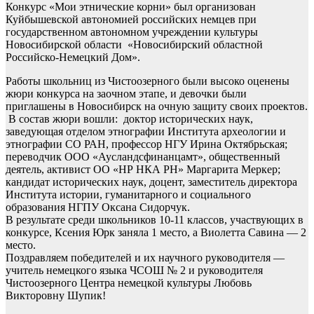
Конкурс «Мои этнические корни» был организован
Куйбышевской автономией российских немцев при
государственном автономном учреждении культуры
Новосибирской области «Новосибирский областной
Российско-Немецкий Дом».
Работы школьниц из Чистоозерного были высоко оценены
жюри конкурса на заочном этапе, и девочки были
приглашены в Новосибирск на очную защиту своих проектов.
В состав жюри вошли: доктор исторических наук,
заведующая отделом этнографии Института археологии и
этнографии СО РАН, профессор НГУ Ирина Октябрьская;
переводчик ООО «Аусландсфинанцамт», общественный
деятель, активист ОО «НР НКА РН» Маргарита Меркер;
кандидат исторических наук, доцент, заместитель директора
Института истории, гуманитарного и социального
образования НГПУ Оксана Сидорчук.
В результате среди школьников 10-11 классов, участвующих в
конкурсе, Ксения Юрк заняла 1 место, а Виолетта Савина — 2
место.
Поздравляем победителей и их научного руководителя —
учитель немецкого языка ЧСОШ № 2 и руководителя
Чистоозерного Центра немецкой культуры Любовь
Викторовну Шупик!