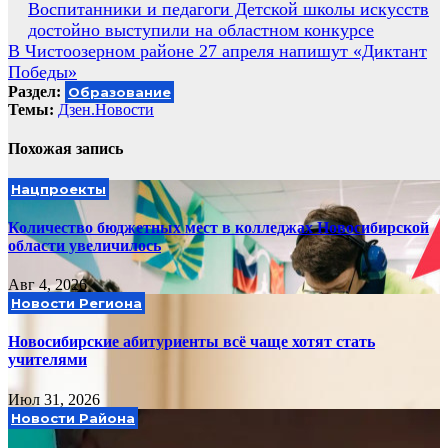
Навигация
Воспитанники и педагоги Детской школы искусств
достойно выступили на областном конкурсе
по
В Чистоозерном районе 27 апреля напишут «Диктант
записям
Победы»
Раздел:
Образование
Темы:
Дзен.Новости
Похожая запись
Нацпроекты
Количество бюджетных мест в колледжах Новосибирской
области увеличилось
Авг 4, 2026
Новости Региона
Новосибирские абитуриенты всё чаще хотят стать
учителями
Июл 31, 2026
Новости Района