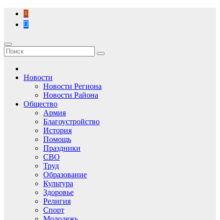
Перейти
к
содержимому
Новости
Новости Региона
Новости Района
Общество
Армия
Благоустройство
История
Помощь
Праздники
СВО
Труд
Образование
Культура
Здоровье
Религия
Спорт
Молодежь