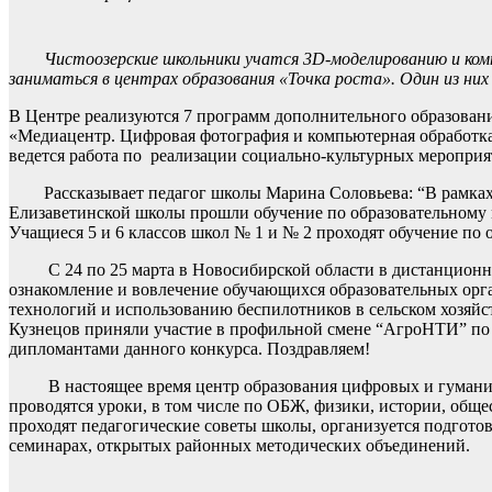
Чистоозерские школьники учатся 3D-моделированию и ком
заниматься в центрах образования «Точка роста». Один из ни
В Центре реализуются 7 программ дополнительного образован
«Медиацентр. Цифровая фотография и компьютерная обработк
ведется работа по реализации социально-культурных мероприя
Рассказывает педагог школы Марина Соловьева: “В рамках с
Елизаветинской школы прошли обучение по образовательному
Учащиеся 5 и 6 классов школ № 1 и № 2 проходят обучение по 
С 24 по 25 марта в Новосибирской области в дистанционно
ознакомление и вовлечение обучающихся образовательных орг
технологий и использованию беспилотников в сельском хозяй
Кузнецов приняли участие в профильной смене “АгроНТИ” по 
дипломантами данного конкурса. Поздравляем!
В настоящее время центр образования цифровых и гуманитар
проводятся уроки, в том числе по ОБЖ, физики, истории, обще
проходят педагогические советы школы, организуется подгото
семинарах, открытых районных методических объединений.