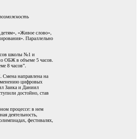
 возможность
детям», «Живое слово»,
мирования». Параллельно
ссов школы №1 и
о ОБЖ в объеме 5 часов.
ме 8 часов”.
 Смена направлена на
рименению цифровых
ил Заика и Даниил
тупили достойно, став
ом процессе: в нем
ная деятельность,
олимпиадах, фестивалях,