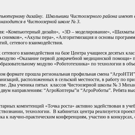
пьютерному дизайну
.
Школьники Чистоозерного района имеют
х находится в Чистоозерной школе № 3
.
ия: «Компьютерный дизайн», «3D – моделирование», «Шахматы 
а снимков», «Акулы пера», «Алгоритмизация и основы програм
тий, сетевого взаимодействия.
етевого взаимодействия на базе Центра учащиеся десятых кла
 модулю «Оказание первой доврачебной медицинской помощи» п
образовательному модулю «Робототехника» по технологии в объе
м формате прошла региональная профильная смена “АгроНТИ”.
анизаций, расположенных в сельской местности, в работу по п
стве. Два ученика пятых классов Чистоозерной школы № 3 Миха
двум направлениям: “АгроКоптеры”и “АгроРоботы”. Ребята выс
ных компетенций «Точка роста» активно задействован в учебн
ствознании, технологии. В кабинетах центра реализуется проект
вка к научно-практическим конференциям, участию в конкурсах, 