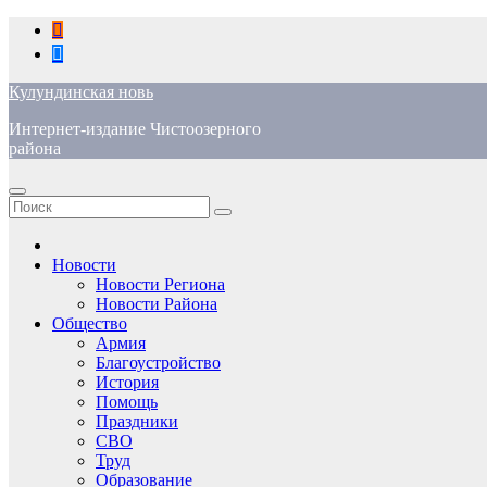
Перейти
к
содержимому
Кулундинская новь
Интернет-издание Чистоозерного
района
Новости
Новости Региона
Новости Района
Общество
Армия
Благоустройство
История
Помощь
Праздники
СВО
Труд
Образование