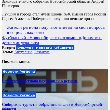
Законодательного собрания Новосибирской области Андрей
Панферов.
Лучшим в городе стал музей школы №46 имени героя России
Сергея Амосова. Победители получили ценные призы
Навигация
Жители региона получают ответы на свои вопросы
в социальных сетях
по
Футбольный «Новосибирск» разгромил «Динамо» и
записям
догнал лидера лиги
Раздел:
Культура
Новости
Общество
Темы:
Актуально
,
Развитие
Похожая запись
Новости Региона
Строителей региона поздравили в регионе
Авг 6, 2026
Новости Региона
Сибирские туристы собрались на слет в Новосибирской
области