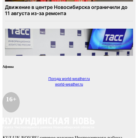
Афиша
Погода world-weather.ru
world-weather.ru
16+
KULUN-NOV.RU
сетевое издание Чистоозерного района.