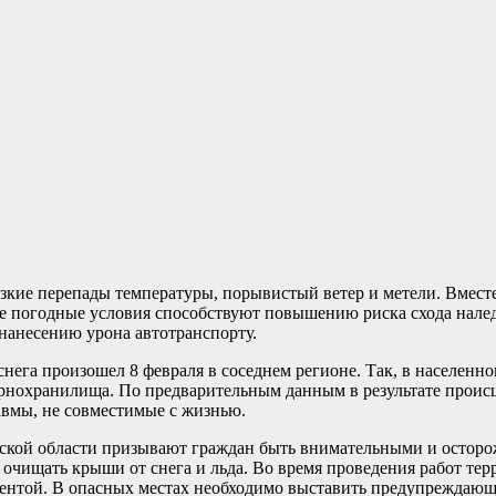
зкие перепады температуры, порывистый ветер и метели. Вместе
ые погодные условия способствуют повышению риска схода нале
нанесению урона автотранспорту.
нега произошел 8 февраля в соседнем регионе. Так, в населенн
ернохранилища. По предварительным данным в результате прои
равмы, не совместимые с жизнью.
кой области призывают граждан быть внимательными и осторо
чищать крыши от снега и льда. Во время проведения работ тер
лентой. В опасных местах необходимо выставить предупреждающ