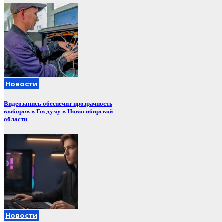
Новости
Видеозапись обеспечит прозрачность
выборов в Госдуму в Новосибирской
области
Новости