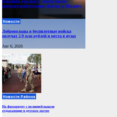
В память о подвиге: «Ростелеком»
проведет кибертурнир «Битва за Москву»
Авг 6, 2026
Новости
Добровольцы в беспилотные войска
получат 2,9 млн рублей и места в вузах
Авг 6, 2026
Новости Района
На физзарядку с полицией вышли
отдыхающие в детском лагере