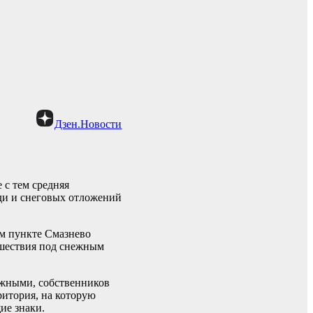
Дзен.Новости
 с тем средняя
ди и снеговых отложений
ом пункте Смазнево
сшествия под снежным
жными, собственников
ритория, на которую
ие знаки.