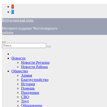
Перейти
к
содержимому
Кулундинская новь
Интернет-издание Чистоозерного
района
Новости
Новости Региона
Новости Района
Общество
Армия
Благоустройство
История
Помощь
Праздники
СВО
Труд
Образование