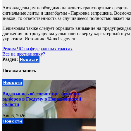
Автовладельцам необходимо парковать транспортные средства 
сигнальные ленты и шлагбаумы «Парковка запрещена. Возможен
знаков, то ответственность за случившееся полностью ляжет на 
Пешеходам также следует обращать внимание на предупреждающ
движения по тротуару вы услышали наверху характерный шум с
укрытием. Источник: 54.mchs.gov.ru
Навигация
Режим ЧС на федеральных трассах
Все на шестидневку?
по
Раздел:
Новости
записям
Похожая запись
Новости
Видеозапись обеспечит прозрачность
выборов в Госдуму в Новосибирской
области
Авг 6, 2026
Новости