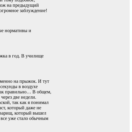
охож на предыдущий
 огромное заблуждение!
ные нормативы и
ыжка в год. В училище
именно на прыжок. И тут
секунды в воздухе
 как правильно… В общем,
через две недели.
ской, так как я понимал
аст, который даже не
оварищ, который вышел
а все уже стало обычным