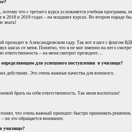
ве?
 потому что с третьего курса усложняется учебная программа, н
е в 2018 и 2019 годах – на младших курсах. Во втором параде б
е знать!
рый проходит в Александровском саду. Так вот я шел с флагом В
шагах от меня. Понятно, что я не мог именно на него смотреть
ую ответственность – на меня смотрит президент…
тся определяющим для успешного поступления в училище?
оих действиях. Это очень важные качества для военного.
лемой брать на себя ответственность. Так меня воспитали!
 понял, что очень важный принцип: быстро принимать решения, 
 – на это обращается внимание.
е в училище?