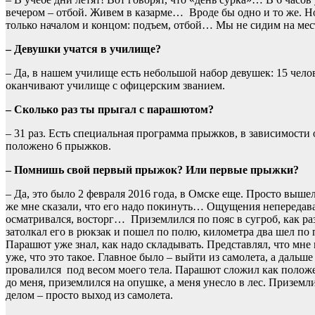
вечером – отбой. Живем в казарме… Вроде бы одно и то же. 
только началом и концом: подъем, отбой… Мы не сидим на месте
– Девушки учатся в училище?
– Да, в нашем училище есть небольшой набор девушек: 15 чело
оканчивают училище с офицерским званием.
– Сколько раз ты прыгал с парашютом?
– 31 раз. Есть специальная программа прыжков, в зависимости
положено 6 прыжков.
– Помнишь свой первый прыжок? Или первые прыжки?
– Да, это было 2 февраля 2016 года, в Омске еще. Просто выше
же мне сказали, что его надо покинуть… Ощущения непередав
осматривался, восторг… Приземлился по пояс в сугроб, как ра
затолкал его в рюкзак и пошел по полю, километра два шел по 
Парашют уже знал, как надо складывать. Представлял, что мне 
уже, что это такое. Главное было – выйти из самолета, а дальш
провалился под весом моего тела. Парашют сложил как полож
до меня, приземлился на опушке, а меня унесло в лес. Приземл
делом – просто выход из самолета.