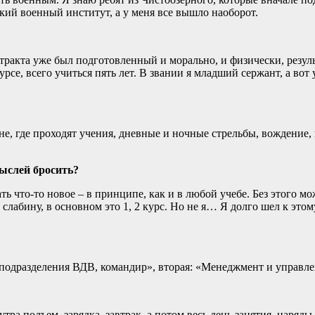
кий военный институт, а у меня все вышло наоборот.
онтракта уже был подготовленный и морально, и физически, резу
се, всего учиться пять лет. В звании я младший сержант, а вот
оне, где проходят учения, дневные и ночные стрельбы, вождение
мыслей бросить?
ть что-то новое – в принципе, как и в любой учебе. Без этого м
лабину, в основном это 1, 2 курс. Но не я… Я долго шел к этому
е подразделения ВДВ, командир», вторая: «Менеджмент и управл
утра подъем, зарядка, завтрак, а потом весь день занятия, наряды