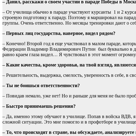
– Данил, расскажи о своем участии в параде Победы в Моск
– От училища обычно в параде участвуют курсанты 1 и 2 курса,
строевую подготовку к параду. Поэтому я маршировал на парад
группы. Очень ответственно. Но месяцы тренировки дают о себ
– Первых лиц государства, наверное, видел рядом?
– Конечно! Второй год я еще участвовал в малом параде, кото
Федерации Владимир Владимирович Путин был буквально в двух 
равно краем глаза видел… Я чувствовал в этот момент огромн
– Какие качества, кроме здоровья, на твой взгляд, являю
– Решительность, выдержка, смелость, уверенность в себе, в св
– Ты не боишься ответственности?
– Повидав немало, уже нет! Но и раньше для меня не было проб
– Быстро принимаешь решения?
– Да, именно этому обучают в училище. Попав в войска ВДВ, я
сложной ситуации. Это мне помогло и в профотборе в училище
– То, что происходит в стране, вы обсуждаете, анализирует