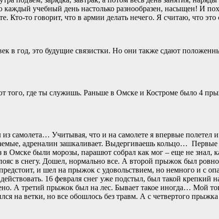
Но каждый учебный день настолько разнообразен, насыщен! И п
. Кто-то говорит, что в армии делать нечего. Я считаю, что это
век в год, это будущие связистки. Но они также сдают положен
 от того, где ты служишь. Раньше в Омске и Костроме было 4 пр
л из самолета… Учитывая, что и на самолете я впервые полетел 
аемые, адреналин зашкаливает. Выдергиваешь кольцо… Первые 
з в Омске были морозы, парашют собрал как мог – еще не знал,
пояс в снегу. Дошел, нормально все. А второй прыжок был ровно 
предстоит, и шел на прыжок с удовольствием, но немного и с опа
е действовать. 16 февраля снег уже подстыл, был такой крепкий н
ено. А третий прыжок был на лес. Бывает такое иногда… Мой т
ился на ветки, но все обошлось без травм. А с четвертого прыжк