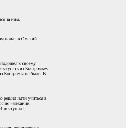
ся за ним.
отом попал в Омский
 подошел к своему
 поступать из Костромы».
из Костромы не было. В
ко решил идти учиться в
ессию «механик-
И поступил!
одавали документы в