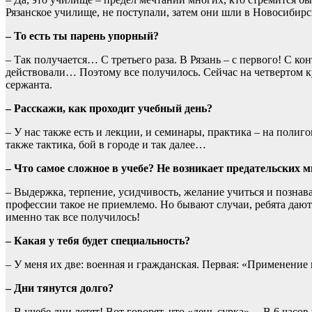
Рязанское училище, не поступали, затем они шли в Новосибирс
– То есть ты парень упорный?
– Так получается… С третьего раза. В Рязань – с первого! С к
действовали… Поэтому все получилось. Сейчас на четвертом кур
сержанта.
– Расскажи, как проходит учебный день?
– У нас также есть и лекции, и семинары, практика – на полиг
также тактика, бой в городе и так далее…
– Что самое сложное в учебе? Не возникает предательских 
– Выдержка, терпение, усидчивость, желание учиться и познава
профессии такое не приемлемо. Но бывают случаи, ребята дают с
именно так все получилось!
– Какая у тебя будет специальность?
– У меня их две: военная и гражданская. Первая: «Применени
– Дни тянутся долго?
– В учебе дни летят! Вот говорят, что «день сурка»… В 6 часов 