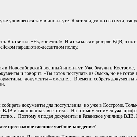
уже учившегося там в институте. Я хотел идти по его пути, тянул
та. Я ответил: «Ну, конечно!». И я оказался в резерве ВДВ, а п
дейском парашютно-десантном полку.
ния в Новосибирский военный институт. Уже будучи в Костроме,
окументы и говорит: «Ты готов поступать из Омска, но не готов
 нормативы, документы – омские… Времени собрать документы 
ми.
л собирать документы для поступления, но уже в Костроме. Толь
д в ВДВ и так проникся все этим… На тот момент имел уже проф
атство… Поэтому я подал документы в Рязанское училище ВДВ. 
лее престижное военное учебное заведение
?
ыть военным. Я знаю ребят из Чистоозерного, которые вначале п