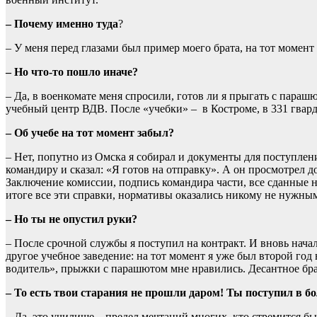
– Почему именно туда
?
– У меня перед глазами был пример моего брата, на тот момент 
– Но что-то пошло иначе?
– Да, в военкомате меня спросили, готов ли я прыгать с парашю
учебный центр ВДВ. После «учебки» – в Костроме, в 331 гвар
– Об учебе на тот момент забыл?
– Нет, попутно из Омска я собирал и документы для поступле
командиру и сказал: «Я готов на отправку». А он просмотрел д
Заключение комиссии, подпись командира части, все сданные
итоге все эти справки, нормативы оказались никому не нужны
– Но ты не опустил руки?
– После срочной службы я поступил на контракт. И вновь нача
другое учебное заведение: на тот момент я уже был второй го
водитель», прыжки с парашютом мне нравились. Десантное бр
– То есть твои старания не прошли даром! Ты поступил в бо
– Да, это училище – предел мечтаний многих, кто стремится б