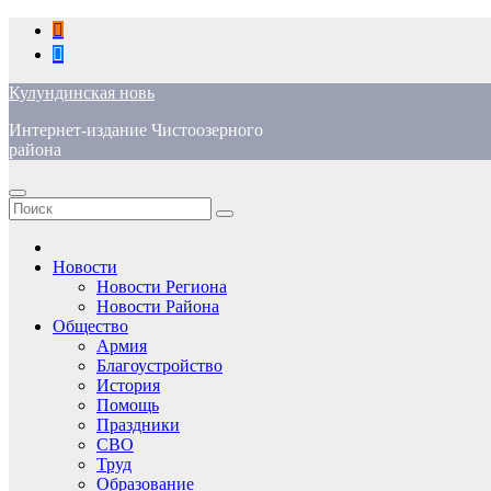
Перейти
к
содержимому
Кулундинская новь
Интернет-издание Чистоозерного
района
Новости
Новости Региона
Новости Района
Общество
Армия
Благоустройство
История
Помощь
Праздники
СВО
Труд
Образование