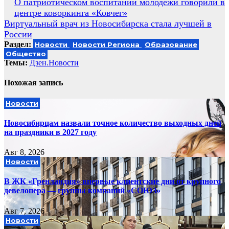
Навигация
О патриотическом воспитании молодежи говорили в
центре коворкинга «Ковчег»
по
Виртуальный врач из Новосибирска стала лучшей в
записям
России
Раздел:
Новости
Новости Региона
Образование
Общество
Темы:
Дзен.Новости
Похожая запись
Новости
Новосибирцам назвали точное количество выходных дней
на праздники в 2027 году
Авг 8, 2026
Новости
В ЖК «Гренландия» впервые клиентские дни от крупного
девелопера — группы компаний «СОЮЗ»
Авг 7, 2026
Новости