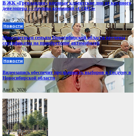
В ЖК «Гренландия» впервые клиентские дни от крупного
девелопера — группы компаний «СОЮЗ»
Авг 7, 2026
Новости
Многодетным семьям Новосибирской области вручены
сертификаты на приобретение автомобилей
Авг 7, 2026
Новости
Видеозапись обеспечит прозрачность выборов в Госдуму в
Новосибирской области
Авг 6, 2026