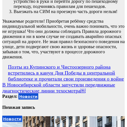
устройство в руки и перейти дорогу по пешеходному
переходу, подчиняясь правилам для пешеходов.
Выезжать на СИМ на проезжую часть дороги нельзя!
Уважаемые родители! Приобретая ребёнку средства
индивидуальной мобильности, очень важно понимать, что это
не игрушка! Что они должны соблюдать Правила дорожного
движения и ни в коем случае не создавать аварийно опасных
ситуаций на дороге. Не зная правил безопасного поведения на
улице, дети подвергают свою жизнь и здоровье опасности,
забывая о том, что, участвуют в процессе дорожного
движения.
Навигация
Поэты из Купинского и Чистоозерного района
встретились в канун Дня Победы в центральной
по
библиотеке и прочитали свои произведения о войне
записям
В Новосибирской области запустили передвижные
диагностические линии техосмотра￼
Раздел:
Новости
Похожая запись
Новости