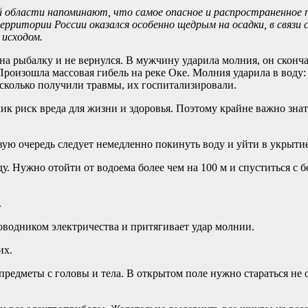
 области напоминают, что самое опасное и распространенное п
рритории России оказался особенно щедрым на осадки, в связи с
 исходом.
на рыбалку и не вернулся. В мужчину ударила молния, он сконча
Произошла массовая гибель на реке Оке. Молния ударила в воду: 
есколько получили травмы, их госпитализировали.
ик риск вреда для жизни и здоровья. Поэтому крайне важно зна
рвую очередь следует немедленно покинуть воду и уйти в укрытие
ду. Нужно отойти от водоема более чем на 100 м и спуститься с б
.
оводником электричества и притягивает удар молнии.
их.
редметы с головы и тела. В открытом поле нужно стараться не 