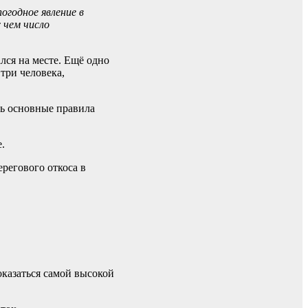
огодное явление в
 чем число
лся на месте. Ещё одно
три человека,
ть основные правила
.
ерегового откоса в
оказаться самой высокой