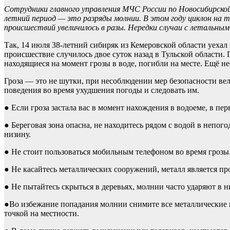
Сотрудники главного управления МЧС России по Новосибирской
летний период — это разряды молнии. В этом году циклон на те
происшествий увеличилось в разы. Нередки случаи с летальным
Так, 14 июля 38-летний сибиряк из Кемеровской области уехал 
происшествие случилось двое суток назад в Тульской области. 
находящиеся на момент грозы в воде, погибли на месте. Ещё н
Гроза — это не шутки, при несоблюдении мер безопасности вел
поведения во время ухудшения погоды и следовать им.
● Если гроза застала вас в момент нахождения в водоеме, в пе
● Береговая зона опасна, не находитесь рядом с водой в непого
низину.
● Не стоит пользоваться мобильным телефоном во время грозы
● Не касайтесь металлических сооружений, металл является пр
● Не пытайтесь скрыться в деревьях, молнии часто ударяют в н
●Во избежание попадания молнии снимите все металлические п
точкой на местности.