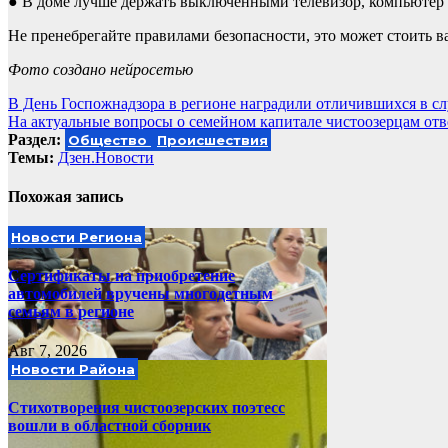
● В доме лучше держать выключенными телевизор, компьютер и
Не пренебрегайте правилами безопасности, это может стоить в
Фото создано нейросетью
Навигация
В День Госпожнадзора в регионе наградили отличившихся в сл
На актуальные вопросы о семейном капитале чистоозерцам от
по
Раздел:
Общество
Происшествия
записям
Темы:
Дзен.Новости
Похожая запись
Новости Региона
Сертификаты на приобретение
автомобилей вручены многодетным
семьям в регионе
Авг 7, 2026
Новости Района
Стихотворения чистоозерских поэтесс
вошли в областной сборник