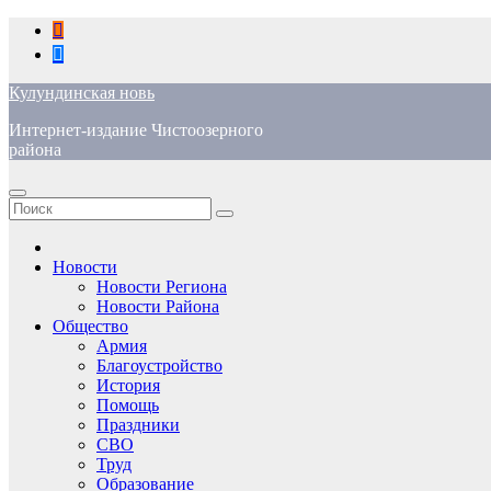
Перейти
к
содержимому
Кулундинская новь
Интернет-издание Чистоозерного
района
Новости
Новости Региона
Новости Района
Общество
Армия
Благоустройство
История
Помощь
Праздники
СВО
Труд
Образование