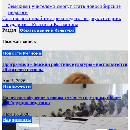
Навигация
Земскими учителями смогут стать новосибирские
педагоги
по
Состоялась онлайн-встреча педагогов двух соседних
записям
государств – России и Казахстана
Раздел:
Образование и Культура
Похожая запись
Новости Региона
Программой «Земский работник культуры» воспользуются
20 жителей региона
Авг 5, 2026
Нацпроекты
На целевое обучение в новом учебном году примут более
500 будущих педагогов
Июн 16, 2026
Нацпроекты