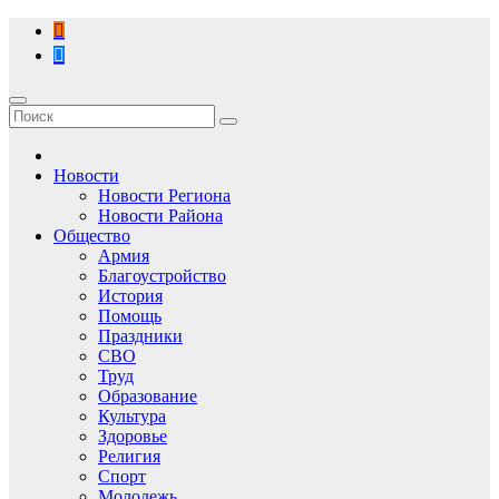
Перейти
к
содержимому
Новости
Новости Региона
Новости Района
Общество
Армия
Благоустройство
История
Помощь
Праздники
СВО
Труд
Образование
Культура
Здоровье
Религия
Спорт
Молодежь