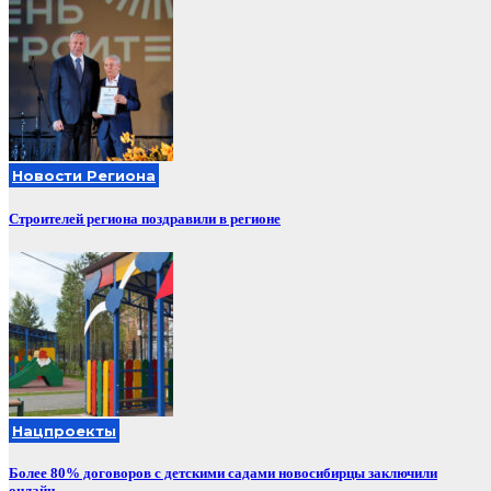
Новости Региона
Строителей региона поздравили в регионе
Нацпроекты
Более 80% договоров с детскими садами новосибирцы заключили
онлайн