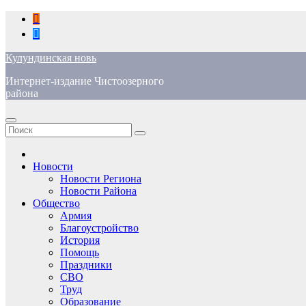
Перейти
к
содержимому
Кулундинская новь
Интернет-издание Чистоозерного
района
Новости
Новости Региона
Новости Района
Общество
Армия
Благоустройство
История
Помощь
Праздники
СВО
Труд
Образование