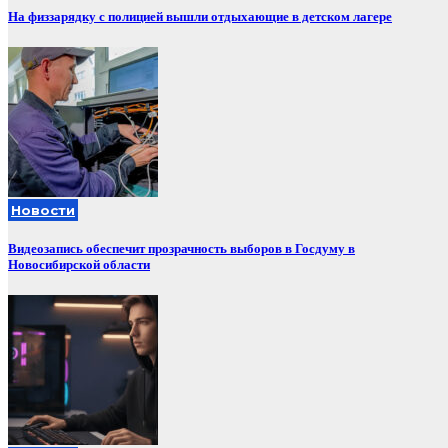
На физзарядку с полицией вышли отдыхающие в детском лагере
Новости
Видеозапись обеспечит прозрачность выборов в Госдуму в
Новосибирской области