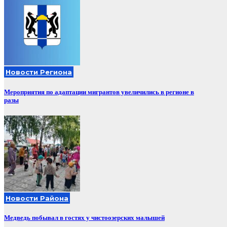
Новости Региона
Мероприятия по адаптации мигрантов увеличились в регионе в
разы
Новости Района
Медведь побывал в гостях у чистоозерских малышей