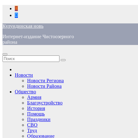
Перейти
к
содержимому
Кулундинская новь
Интернет-издание Чистоозерного
района
Новости
Новости Региона
Новости Района
Общество
Армия
Благоустройство
История
Помощь
Праздники
СВО
Труд
Образование