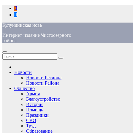
Перейти
к
содержимому
Кулундинская новь
Интернет-издание Чистоозерного
района
Новости
Новости Региона
Новости Района
Общество
Армия
Благоустройство
История
Помощь
Праздники
СВО
Труд
Образование