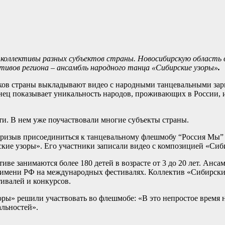
коллективы разных субъектов страны. Новосибирскую область 
ктивов региона
–
ансамбль народного танца «Сибирские узоры»
.
ков страны выкладывают видео с народными танцевальными зар
ец показывает уникальность народов, проживающих в России, и
ти. В нем уже поучаствовали многие субъекты страны.
 призыв присоединиться к танцевальному флешмобу “Россия Мы”
кие узоры». Его участники записали видео с композицией «Сиб
ве занимаются более 180 детей в возрасте от 3 до 20 лет. Ансам
т имени РФ на международных фестивалях. Коллектив «Сибирских
ивалей и конкурсов.
ры» решили участвовать во флешмобе: «В это непростое время н
альностей».