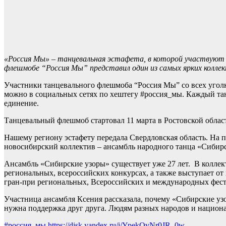
«Россия Мы» – танцевальная эстафета, в которой участвуют 
флешмобе “Россия Мы” представил один из самых ярких колле
Участники танцевального флешмоба “Россия Мы” со всех угол
можно в социальных сетях по хештегу #россия_мы. Каждый тан
единение.
Танцевальный флешмоб стартовал 11 марта в Ростовской облас
Нашему региону эстафету передала Свердловская область. На
новосибирский коллектив – ансамбль народного танца «Сибирс
Ансамбль «Сибирские узоры» существует уже 27 лет. В коллекти
региональных, всероссийских конкурсах, а также выступает о
гран-при региональных, Всероссийских и международных фест
Участница ансамбля Ксения рассказала, почему «Сибирские узо
нужна поддержка друг друга. Людям разных народов и национ
#россия_мы
https://disk.yandex.ru/i/YpekOvNr0JR_0w