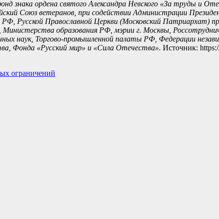
нд знака ордена святого Александра Невского «За труды и Оте
йский Союз ветеранов, при содействии Администрации Презид
 РФ, Русской Православной Церкви (Московский Патриархат) п
Министерства образования РФ, мэрии г. Москвы, Россотруднич
нных наук, Торгово-промышленной палаты РФ, Федерации незав
ва, Фонда «Русский мир» и «Сила Отечества».
Источник: https:
ных ограничений