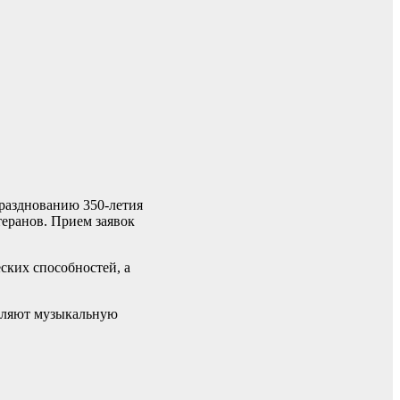
разднованию 350-летия
теранов. Прием заявок
ских способностей, а
авляют музыкальную