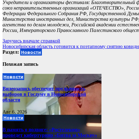
Учредители и организаторы фестиваля: Благотворительный фо
союз неправительственных организаций «ОТЕЧЕСТВО», Росси
Федерации Федерального Собрания РФ, Государственной Думы
Министерства иностранных дел, Министерства культуры РФ, 
агентства по делам молодежи, Российской академии естестве
России, Императорского Православного Палестинского общест
Навигация
Заручись вначале справкой
Новосибирская область готовится к поэтапному снятию ковид
по
Раздел:
Новости
записям
Похожая запись
Новости
Видеозапись обеспечит прозрачность
выборов в Госдуму в Новосибирской
области
Авг 6, 2026
Новости
В память о подвиге: «Ростелеком»
проведет кибертурнир «Битва за Москву»