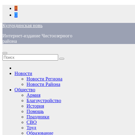
Перейти
к
содержимому
Кулундинская новь
Интернет-издание Чистоозерного
района
Новости
Новости Региона
Новости Района
Общество
Армия
Благоустройство
История
Помощь
Праздники
СВО
Труд
Образование