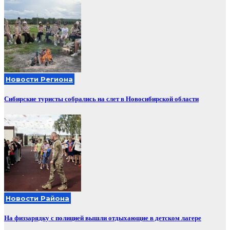
Новости Региона
Сибирские туристы собрались на слет в Новосибирской области
Новости Района
На физзарядку с полицией вышли отдыхающие в детском лагере