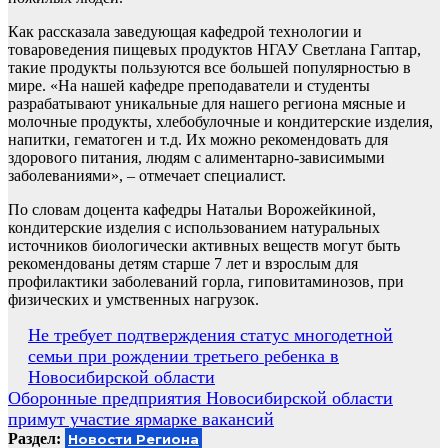
Как рассказала заведующая кафедрой технологии и
товароведения пищевых продуктов НГАУ Светлана Гаптар,
такие продукты пользуются все большей популярностью в
мире. «На нашей кафедре преподаватели и студенты
разрабатывают уникальные для нашего региона мясные и
молочные продукты, хлебобулочные и кондитерские изделия,
напитки, гематоген и т.д. Их можно рекомендовать для
здорового питания, людям с алиментарно-зависимыми
заболеваниями», – отмечает специалист.
По словам доцента кафедры Натальи Ворожейкиной,
кондитерские изделия с использованием натуральных
источников биологически активных веществ могут быть
рекомендованы детям старше 7 лет и взрослым для
профилактики заболеваний горла, гиповитаминозов, при
физических и умственных нагрузок.
Навигация
Не требует подтверждения статус многодетной
семьи при рождении третьего ребенка в
по
Новосибирской области
записям
Оборонные предприятия Новосибирской области
примут участие ярмарке вакансий
Раздел:
Новости Региона