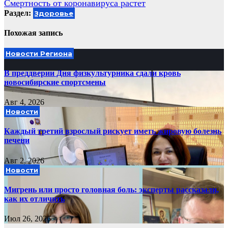
Смертность от коронавируса растет
по
Раздел:
Здоровье
записям
Похожая запись
Новости Региона
В преддверии Дня физкультурника сдали кровь
новосибирские спортсмены
Авг 4, 2026
Новости
Каждый третий взрослый рискует иметь жировую болезнь
печени
Авг 2, 2026
Новости
Мигрень или просто головная боль: эксперты рассказали,
как их отличить
Июл 26, 2026