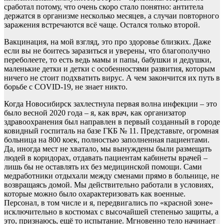
сработал потому, что очень скоро стало понятно: антитела
держатся в организме несколько месяцев, а случаи повторного
заражения встречаются всё чаще. Остался только второй.
Вакцинация, на мой взгляд, это про здоровье близких. Даже
если вы не боитесь заразиться и уверены, что благополучно
переболеете, то есть ведь мамы и папы, бабушки и дедушки,
маленькие детки и детки с особенностями развития, которым
ничего не стоит подхватить вирус. А чем закончится их путь в
борьбе с COVID-19, не знает никто.
Когда Новосибирск захлестнула первая волна инфекции – это
было весной 2020 года – я, как врач, как организатор
здравоохранения был направлен в первый созданный в городе
ковидный госпиталь на базе ГКБ № 11. Представьте, огромная
больница на 800 коек, полностью заполненная пациентами.
Да, иногда мест не хватало, мы вынуждены были размещать
людей в коридорах, отдавать пациентам кабинеты врачей –
лишь бы не оставлять их без медицинской помощи. Сами
медработники отдыхали между сменами прямо в больнице, не
возвращаясь домой. Мы действительно работали в условиях,
которые можно было охарактеризовать как военные.
Персонал, в том числе и я, передвигались по «красной зоне»
исключительно в костюмах с высочайшей степенью защиты, а
это, признаюсь, ещё то испытание. Мгновенно тело начинает