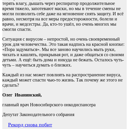
терять влагу, дышать через респиратор продолжительное
время тяжело, запотевают маски, но мы в течение смены не
могли позволить себе даже на мгновение снять защиту. И всё
равно, несмотря на все меры предосторожности, болели и
врачи, и медсестры. Да, кто-то ушёл, но очень многих мы
смогли спасти.
Ситуация с вирусом – непростой, но очень своевременный
урок для человечества. Это такая надпись на красной кнопке:
«Пора задуматься». Мы все заново научились мыть руки,
чихать и кашлять, прикрывая рот, и даже общаться со своими
детьми. А ещё: быть дома и никуда не бежать. Осталось чуть-
чуть – научиться думать о близких.
Каждый из нас может повлиять на распространение вируса,
каждый может спасти чью-то жизнь. Так почему же этого не
сделать?
Олег Иванинский,
главный врач Новосибирского онкодиспансера
Депутат Законодательного собрания
Навигация
Рекорд снова побит