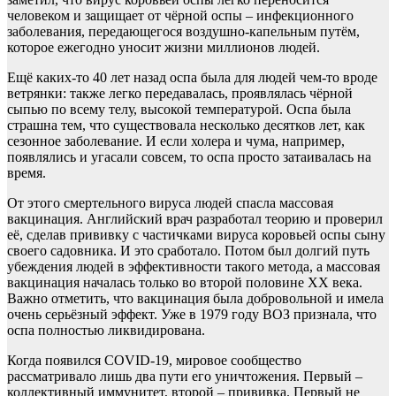
человеком и защищает от чёрной оспы – инфекционного
заболевания, передающегося воздушно-капельным путём,
которое ежегодно уносит жизни миллионов людей.
Ещё каких-то 40 лет назад оспа была для людей чем-то вроде
ветрянки: также легко передавалась, проявлялась чёрной
сыпью по всему телу, высокой температурой. Оспа была
страшна тем, что существовала несколько десятков лет, как
сезонное заболевание. И если холера и чума, например,
появлялись и угасали совсем, то оспа просто затаивалась на
время.
От этого смертельного вируса людей спасла массовая
вакцинация. Английский врач разработал теорию и проверил
её, сделав прививку с частичками вируса коровьей оспы сыну
своего садовника. И это сработало. Потом был долгий путь
убеждения людей в эффективности такого метода, а массовая
вакцинация началась только во второй половине XX века.
Важно отметить, что вакцинация была добровольной и имела
очень серьёзный эффект. Уже в 1979 году ВОЗ признала, что
оспа полностью ликвидирована.
Когда появился COVID-19, мировое сообщество
рассматривало лишь два пути его уничтожения. Первый –
коллективный иммунитет, второй – прививка. Первый не