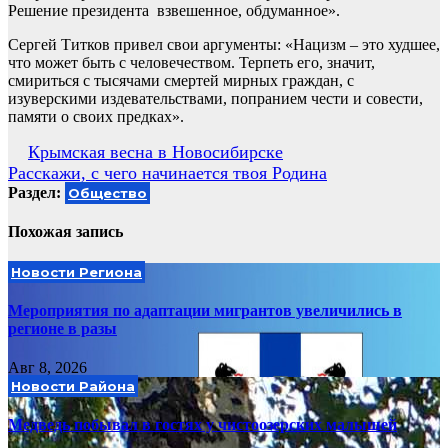
Решение президента взвешенное, обдуманное».
Сергей Титков привел свои аргументы: «Нацизм – это худшее,
что может быть с человечеством. Терпеть его, значит,
смириться с тысячами смертей мирных граждан, с
изуверскими издевательствами, попранием чести и совести,
памяти о своих предках».
Навигация
Крымская весна в Новосибирске
Расскажи, с чего начинается твоя Родина
по
Раздел:
Общество
записям
Похожая запись
Новости Региона
Мероприятия по адаптации мигрантов увеличились в
регионе в разы
Авг 8, 2026
Новости Района
Медведь побывал в гостях у чистоозерских малышей