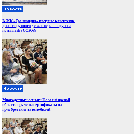
Новости
В ЖК «Гренландия» впервые клиентские
дни от крупного девелопера — группы
компаний «СОЮЗ»
Новости
Многодетным семьям Новосибирской
области вручены сертификаты на
приобретение автомобилей