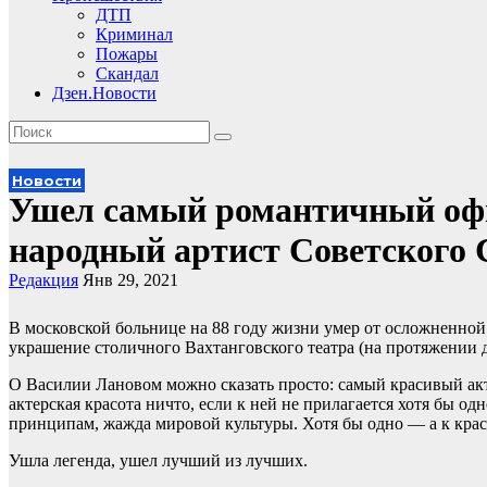
ДТП
Криминал
Пожары
Скандал
Дзен.Новости
Новости
Ушел самый романтичный офи
народный артист Советского 
Редакция
Янв 29, 2021
В московской больнице на 88 году жизни умер от осложненно
украшение столичного Вахтанговского театра (на протяжении д
О Василии Лановом можно сказать просто: самый красивый акте
актерская красота ничто, если к ней не прилагается хотя бы од
принципам, жажда мировой культуры. Хотя бы одно — а к красо
Ушла легенда, ушел лучший из лучших.