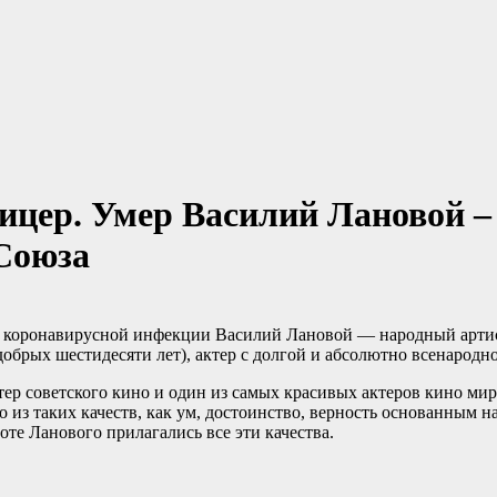
цер. Умер Василий Лановой –
Союза
й коронавирусной инфекции Василий Лановой — народный артис
обрых шестидесяти лет), актер с долгой и абсолютно всенародно
р советского кино и один из самых красивых актеров кино миро
но из таких качеств, как ум, достоинство, верность основанным 
те Ланового прилагались все эти качества.