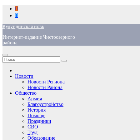
Перейти
к
содержимому
Кулундинская новь
Интернет-издание Чистоозерного
района
Новости
Новости Региона
Новости Района
Общество
Армия
Благоустройство
История
Помощь
Праздники
СВО
Труд
Образование