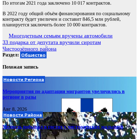
По итогам 2021 года заключено 10 017 контрактов.
В 2022 году общий объём финансирования по социальному
контракту будет увеличен и составит 846,5 млн рублей,
планируется заключить более 10 000 контрактов.
Навигация
Многодетным семьям вручены автомобили
33 подарка от депутата вручили сиротам
по
Чистоозёрного района
записям
Раздел:
Общество
Похожая запись
Новости Региона
Мероприятия по адаптации мигрантов увеличились в
регионе в разы
Авг 8, 2026
Новости Района
Медведь побывал в гостях у чистоозерских малышей