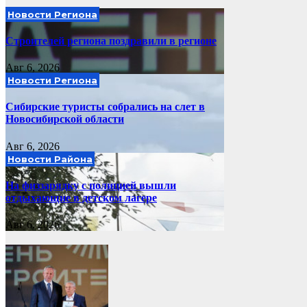
Новости Региона
Строителей региона поздравили в регионе
Авг 6, 2026
Новости Региона
Сибирские туристы собрались на слет в
Новосибирской области
Авг 6, 2026
Новости Района
На физзарядку с полицией вышли
отдыхающие в детском лагере
Авг 6, 2026