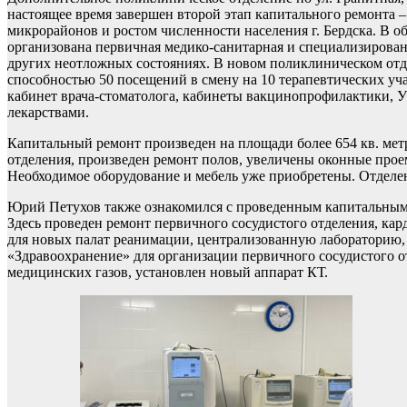
настоящее время завершен второй этап капитального ремонта 
микрорайонов и ростом численности населения г. Бердска. В 
организована первичная медико-санитарная и специализированн
других неотложных состояниях. В новом поликлиническом отд
способностью 50 посещений в смену на 10 терапевтических уча
кабинет врача-стоматолога, кабинеты вакцинопрофилактики, У
лекарствами.
Капитальный ремонт произведен на площади более 654 кв. ме
отделения, произведен ремонт полов, увеличены оконные прое
Необходимое оборудование и мебель уже приобретены. Отделен
Юрий Петухов также ознакомился с проведенным капитальным 
Здесь проведен ремонт первичного сосудистого отделения, ка
для новых палат реанимации, централизованную лабораторию, 
«Здравоохранение» для организации первичного сосудистого 
медицинских газов, установлен новый аппарат КТ.