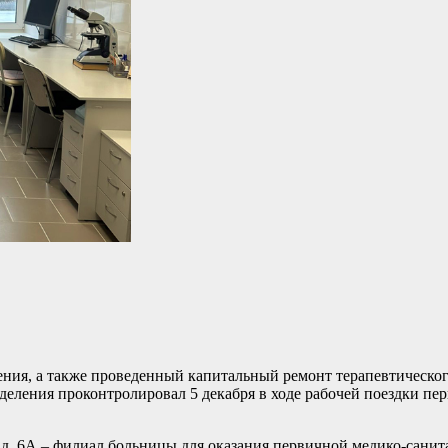
ения, а также проведенный капитальный ремонт терапевтическог
деления проконтролировал 5 декабря в ходе рабочей поездки пе
 д. 6А – филиал больницы для оказания первичной медико-санит