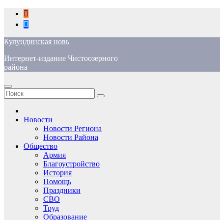
Перейти
к
содержимому
Кулундинская новь
Интернет-издание Чистоозерного
района
Новости
Новости Региона
Новости Района
Общество
Армия
Благоустройство
История
Помощь
Праздники
СВО
Труд
Образование