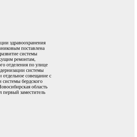
ации здравоохранения
авниковым поставлена
 развитие системы
екущим ремонтам,
го отделения по улице
одернизации системы
и отдельное совещание с
и системы бердского
Новосибирская область
л первый заместитель