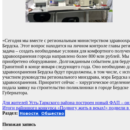
«Сегодня мы вместе с региональным министерством здравоохр
Бердска. Этот вопрос находится на личном контроле главы ре
задача – создать необходимые условия для комфортного получе
здравоохранения города направлено более 800 млн рублей. Мы
приобретено оборудование. Долгожданным событием для бердч
Гранитной в конце января следующего года. Оно необходимо 
здравоохранения Бердска будут продолжены, в том числе, с и
участием руководства регионального минздрава, мэра Бердска
здравоохранения. Приоритет сейчас – хирургическое отделение
подала заявку на строительство поликлиники в городе Бердске
Губернатора.
Навигация
Для жителей Усть-Таркского района построен новый ФАП – он с
Итоги районного конкурса «Подвигу жить в веках!» подвели 
по
Раздел:
Новости
Общество
записям
Похожая запись