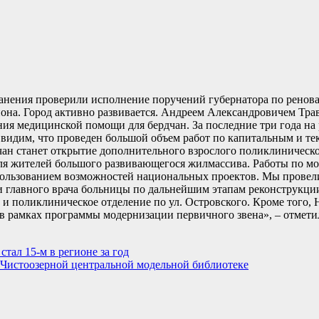
анения проверили исполнение поручений губернатора по ренов
гиона. Город активно развивается. Андреем Александровичем Тр
ния медицинской помощи для бердчан. За последние три года на
 видим, что проведен большой объем работ по капитальным и т
ан станет открытие дополнительного взрослого поликлиническо
для жителей большого развивающегося жилмассива. Работы по м
спользованием возможностей национальных проектов. Мы провел
 и главного врача больницы по дальнейшим этапам реконструкци
 и поликлиническое отделение по ул. Островского. Кроме того, 
 в рамках программы модернизации первичного звена», – отмети
тал 15-м в регионе за год
в Чистоозерной центральной модельной библиотеке