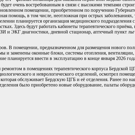
– будет очень востребованным в связи с высокими темпами стро
обновленном помещении, приобретенном по поручению Губернато
ая помощь, в том числе, неотложная при острых заболеваниях, 
елении планируется организация медицинского подразделения 
стках. Здесь будут работать кабинеты терапевтического приёма
ЗИ и ЭКГ диагностики, дневной стационар, аптечный пункт льг
тров. В помещении, предназначенном для размещения нового по
мы и заменены оконные блоки, системы отопления, вентиляции,
ие планируется ввести в эксплуатацию в конце января 2026 года
ремонтом в помещениях терапевтического корпуса Бердской ЦГ
рдиологического и неврологического отделений, осмотрел помещ
которая обслуживает Бердскую ЦГБ и её отделения. Ранее по на
отделения было приобретено новые оборудование, палаты обору