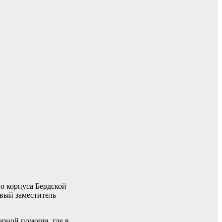
о корпуса Бердской
рвый заместитель
арной помощи, где в