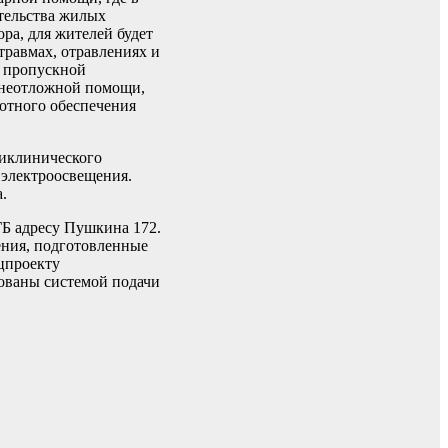
ительства жилых
ра, для жителей будет
травмах, отравлениях и
с пропускной
, неотложной помощи,
отного обеспечения
ликлинического
 электроосвещения.
.
Б адресу Пушкина 172.
ения, подготовленные
цпроекту
дованы системой подачи