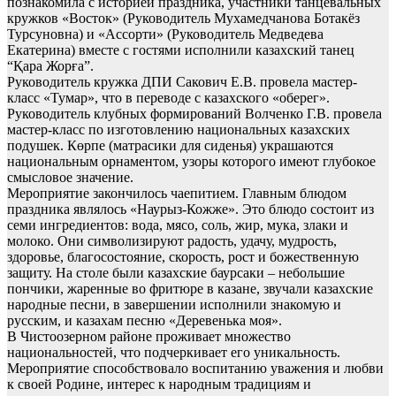
познакомила с историей праздника, участники танцевальных
кружков «Восток» (Руководитель Мухамедчанова Ботакёз
Турсуновна) и «Ассорти» (Руководитель Медведева
Екатерина) вместе с гостями исполнили казахский танец
“Қара Жорға”.
Руководитель кружка ДПИ Сакович Е.В. провела мастер-
класс «Тумар», что в переводе с казахского «оберег».
Руководитель клубных формирований Волченко Г.В. провела
мастер-класс по изготовлению национальных казахских
подушек. Көрпе (матрасики для сиденья) украшаются
национальным орнаментом, узоры которого имеют глубокое
смысловое значение.
Мероприятие закончилось чаепитием. Главным блюдом
праздника являлось «Наурыз-Кожже». Это блюдо состоит из
семи ингредиентов: вода, мясо, соль, жир, мука, злаки и
молоко. Они символизируют радость, удачу, мудрость,
здоровье, благосостояние, скорость, рост и божественную
защиту. На столе были казахские баурсаки – небольшие
пончики, жаренные во фритюре в казане, звучали казахские
народные песни, в завершении исполнили знакомую и
русским, и казахам песню «Деревенька моя».
В Чистоозерном районе проживает множество
национальностей, что подчеркивает его уникальность.
Мероприятие способствовало воспитанию уважения и любви
к своей Родине, интерес к народным традициям и