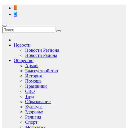
Перейти
к
содержимому
Новости
Новости Региона
Новости Района
Общество
Армия
Благоустройство
История
Помощь
Праздники
СВО
Труд
Образование
Культура
Здоровье
Религия
Спорт
Молодежь